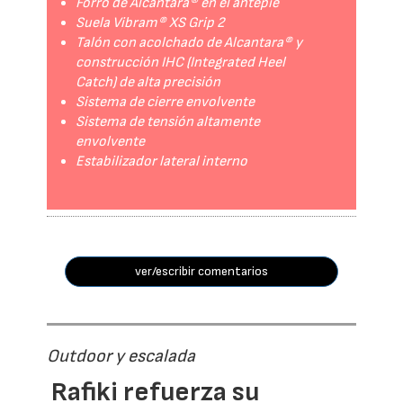
Forro de Alcantara® en el antepié
Suela Vibram® XS Grip 2
Talón con acolchado de Alcantara® y
construcción IHC (Integrated Heel
Catch) de alta precisión
Sistema de cierre envolvente
Sistema de tensión altamente
envolvente
Estabilizador lateral interno
ver/escribir comentarios
Outdoor y escalada
Rafiki refuerza su