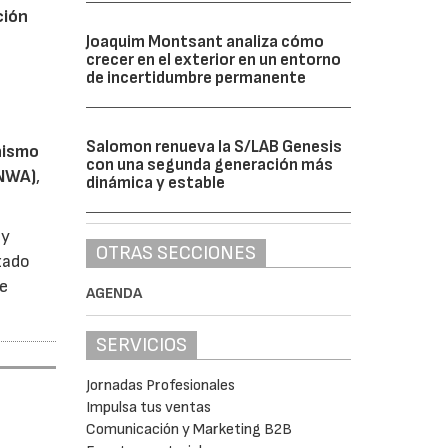
ción
o
Joaquim Montsant analiza cómo
crecer en el exterior en un entorno
de incertidumbre permanente
Salomon renueva la S/LAB Genesis
ñismo
con una segunda generación más
ENWA)
,
dinámica y estable
 y
OTRAS SECCIONES
zado
de
AGENDA
SERVICIOS
Jornadas Profesionales
Impulsa tus ventas
Comunicación y Marketing B2B