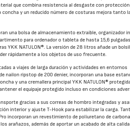
material que combina resistencia al desgaste con protección
po concha y un reducido número de costuras mejora tanto l
oran una bolsa de almacenamiento extraíble, organizador in
partimento para ordenador o tableta de hasta 15,6 pulgadas
ras YKK NATULON®. La versión de 28 litros añade un bolsil
der rápidamente a los objetos de uso frecuente.
ntadas a viajes de larga duración y actividades en entornos
e nailon ripstop de 200 denier, incorporan una base estan
o concha y una cremallera principal YKK NATULON® protegid
antener el equipaje protegido incluso en condiciones adver
ansporte gracias a sus correas de hombro integradas y asa
ón interior y ajuste T-Hook para estabilizar la carga. Tant
Pro incorporan un revestimiento de poliuretano de carbon
y los arañazos, además de aportar un acabado de alta calida