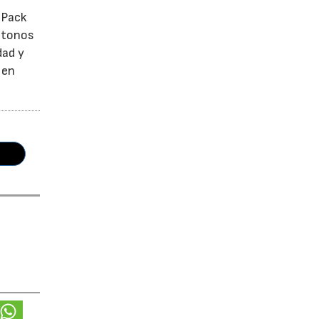
 Pack
e tonos
dad y
 en