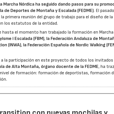
la Marcha Nórdica ha seguido dando pasos para su promo
ola de Deportes de Montaña y Escalada (FEDME)
. El pasad
 la primera reunión del grupo de trabajo para el diseño de la
en los estatutos de la entidad.
ue hasta el momento han trabajado la formación en Marcha
yisme i Escalada (FBM)
,
la Federación Andaluza de Monta
tion (INWA)
,
la Federación Española de Nordic Walking (F
 a la participación en este proyecto de todos los invitados
ola de Alta Montaña
, órgano docente de la FEDME
, ha tra
 nivel de formación: formación de deportistas, formación 
ión.
ransition con nuevas mochilas y