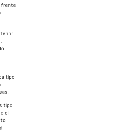
 frente
a
terior
,
lo
ca tipo
a
sas.
s tipo
o el
ato
d.