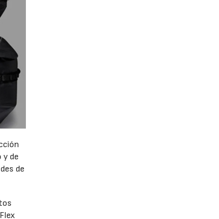
ección
 y de
ades de
ntos
 Flex