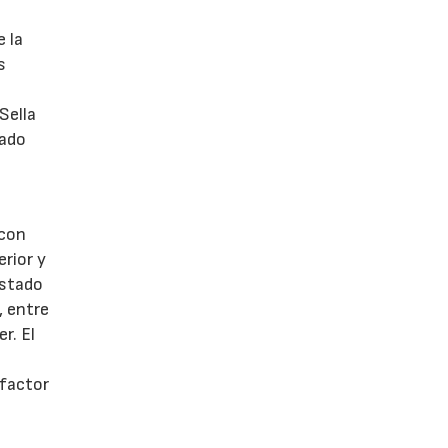
e la
s
Sella
ñado
 con
rior y
estado
, entre
r. El
 factor