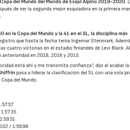
n la Copa del Mundo del Mundo de Esquí Alpino 2019-2020
. 
espués de ser la segunda mejor esquiadora en la primera ma
.
0 en la Copa del Mundo y la 41 en el SL, la disciplina más
registro que hasta la fecha tenía Ingemar Stenmark. Ademá
las cuatro victorias en el estadio finlandés de Levi Black. A
n anterioridad en 2018, 2016 y 2013.
cidad está ahí y me transmite confianza“, dijo al acabar la
Shiffrin
pasa a liderar la clasificación del SL con una sola p
la Copa del Mundo.
1:57.57
 1:57.35
1:59.51
.02 / 1:59.98