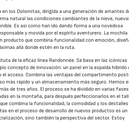
a en los Dolomitas, dirigida a una generación de amantes d
rma natural las condiciones cambiantes de la nieve, nueva
nible. Es así como han ido dando forma a una novedosa
 responsable y movida por el espíritu aventurero. La mochila 
 un producto que combina funcionalidad con emoción, dise
máximas allá donde estén en la ruta.
ituta de la eficaz línea Randonnée. Se basa en las icónicas
io concepto de innovación: un panel en la espalda híbrido
o el acceso. Combina las ventajas del compartimento poste
acceso más rápido y un almacenamiento más seguro. Hemos 
más de tres años. El proceso se ha dividido en varias fases
adas en la montaña, para después perfeccionarlos en el talle
 que combina la funcionalidad, la comodidad y los destalles
letas en el proceso de desarrollo de nuevos productos es un
ialización, sino también la perspectiva del sector. Estoy