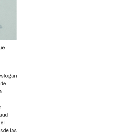
que
 eslogan
 de
a
n
naud
el
esde las