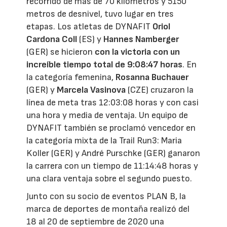
recorrido de más de 70 kilómetros y 5150
metros de desnivel, tuvo lugar en tres
etapas. Los atletas de DYNAFIT
Oriol
Cardona
Coll
(ES) y
Hannes Namberger
(GER) se hicieron
con la victoria con un
increíble tiempo total de 9:08:47 horas
. En
la categoría femenina,
Rosanna Buchauer
(GER) y
Marcela Vasinova
(CZE) cruzaron la
línea de meta tras 12:03:08 horas y con casi
una hora y media de ventaja. Un equipo de
DYNAFIT también se proclamó vencedor en
la categoría mixta de la Trail Run3: Maria
Koller (GER) y André Purschke (GER) ganaron
la carrera con un tiempo de 11:14:48 horas y
una clara ventaja sobre el segundo puesto.
Junto con su socio de eventos PLAN B, la
marca de deportes de montaña realizó del
18 al 20 de septiembre de 2020 una