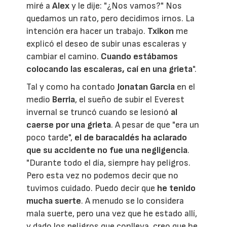
miré a
Alex
y le dije: "¿Nos vamos?" Nos
quedamos un rato, pero decidimos irnos. La
intención era hacer un trabajo.
Txikon
me
explicó el deseo de subir unas escaleras y
cambiar el camino.
Cuando estábamos
colocando las escaleras, caí en una grieta
".
Tal y como ha contado
Jonatan Garcia
en el
medio
Berria
, el sueño de subir el Everest
invernal se truncó cuando se lesionó
al
caerse por una grieta
. A pesar de que "era un
poco tarde",
el de baracaldés ha aclarado
que su accidente no fue una negligencia
.
"Durante todo el día, siempre hay peligros.
Pero esta vez no podemos decir que no
tuvimos cuidado. Puedo decir que
he tenido
mucha suerte
. A menudo se lo considera
mala suerte, pero una vez que he estado allí,
y dado los peligros que conlleva, creo que he