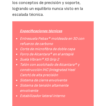
los conceptos de precisión y soporte,
logrando un equilibrio nunca visto en la
escalada técnica.
Especificaciones técnicas
Entresuela Pebax® moldeada en 3D con
refuerzo de carbono
Corte de microfibra de doble capa
Forro de Alcantara® en el antepié
Suela Vibram® XS Grip 2
Talón con acolchado de Alcantara® y
construcción IHC (Integrated Heel
Catch) de alta precisión
Sistema de cierre envolvente
Sistema de tensión altamente
envolvente
Estabilizador lateral interno