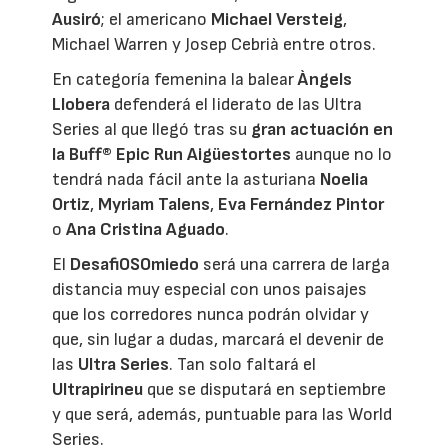
Ausiró
; el americano
Michael Versteig
,
Michael Warren y Josep Cebrià entre otros.
En categoría femenina la balear
Àngels
Llobera
defenderá el liderato de las Ultra
Series al que llegó tras su
gran actuación en
la Buff® Epic Run Aigüestortes
aunque no lo
tendrá nada fácil ante la asturiana
Noelia
Ortiz
,
Myriam Talens
,
Eva Fernández Pintor
o
Ana Cristina Aguado
.
El
DesafiOSOmiedo
será una carrera de larga
distancia muy especial con unos paisajes
que los corredores nunca podrán olvidar y
que, sin lugar a dudas, marcará el devenir de
las
Ultra Series
. Tan solo faltará el
Ultrapirineu
que se disputará en septiembre
y que será, además, puntuable para las World
Series.