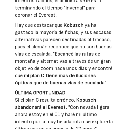
intentos fallidos, el alpinista se le está
terminando el tiempo "invernal" para
coronar el Everest.
Hay que destacar que
Kobusch
ya ha
gastado la mayoría de fichas, y sus escasas
alternativas parecen destinadas al fracaso,
pues el alemán reconoce que no son buenas
vías de escalada. "Escaneé las rutas de
montaña y alternativas a través de un gran
objetivo de zoom hace unos días y encontré
que
mi plan C tiene más de ilusiones
ópticas que de buenas vías de escalada
".
ÚLTIMA OPORTUNIDAD
Si el plan C resulta erróneo,
Kobusch
abandonará el Everest.
"Con nevada ligera
ahora estoy en el C1 y haré mi último
intento por la muy helada ruta que exploré la
última vez en un empuje de 17 horas".