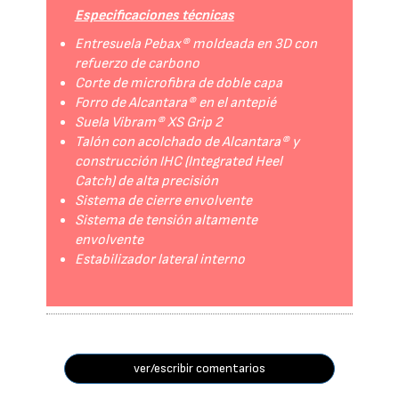
Especificaciones técnicas
Entresuela Pebax® moldeada en 3D con
refuerzo de carbono
Corte de microfibra de doble capa
Forro de Alcantara® en el antepié
Suela Vibram® XS Grip 2
Talón con acolchado de Alcantara® y
construcción IHC (Integrated Heel
Catch) de alta precisión
Sistema de cierre envolvente
Sistema de tensión altamente
envolvente
Estabilizador lateral interno
ver/escribir comentarios