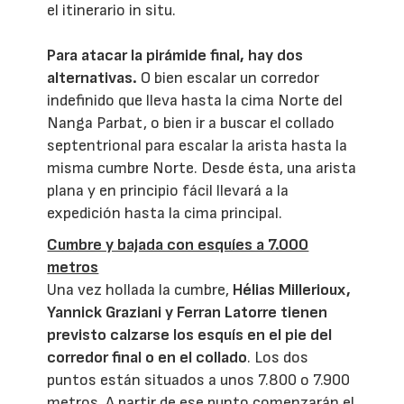
el itinerario in situ.
Para atacar la pirámide final, hay dos
alternativas.
O bien escalar un corredor
indefinido que lleva hasta la cima Norte del
Nanga Parbat, o bien ir a buscar el collado
septentrional para escalar la arista hasta la
misma cumbre Norte. Desde ésta, una arista
plana y en principio fácil llevará a la
expedición hasta la cima principal.
Cumbre y bajada con esquíes a 7.000
metros
Una vez hollada la cumbre,
Hélias Millerioux,
Yannick Graziani y Ferran Latorre tienen
previsto calzarse los esquís en el pie del
corredor final o en el collado
. Los dos
puntos están situados a unos 7.800 o 7.900
metros. A partir de ese punto comenzarán el