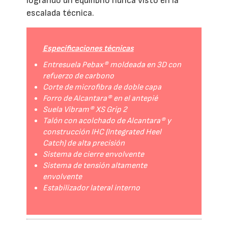
logrando un equilibrio nunca visto en la
escalada técnica.
Especificaciones técnicas
Entresuela Pebax® moldeada en 3D con
refuerzo de carbono
Corte de microfibra de doble capa
Forro de Alcantara® en el antepié
Suela Vibram® XS Grip 2
Talón con acolchado de Alcantara® y
construcción IHC (Integrated Heel
Catch) de alta precisión
Sistema de cierre envolvente
Sistema de tensión altamente
envolvente
Estabilizador lateral interno