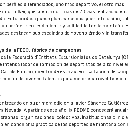
n perfiles diferenciados, uno más deportivo, el otro más
ermono Iker, que cuenta con más de 70 vías realizadas entr
da. Esta cordada puede plantearse cualquier reto alpino, tal
un perfecto entendimiento y solidaridad en la montaña. 
idades destacan sus escaladas de noveno grado y la transfe
nya de la FEEC, fábrica de campeones
a de la Federació d’Entitats Excursionistes de Catalunya (
e intensa labor de formación de deportistas de alto nivel e
 Canals Fontan, director de esta auténtica fábrica de ca
selección de jóvenes talentos para mejorar su nivel técnico 
e
tregado en su primera edición a Javier Sánchez Gutiérrez
erra Nevada. A partir de este año, la FEDME concederá anua
rsonas, organizaciones, colectivos, instituciones o inici
 en conciliar la práctica de los deportes de montaña con 