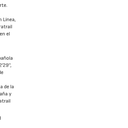
rte.
l
 Línea,
atrail
en el
pañola
’29’’,
de
 de la
taña y
trail
d