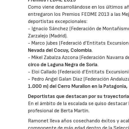
Como viene desarrollándose en los últimos a
entregaron los Premios FEDME 2013 a las Mejo
deportistas excepcionales:
- Ignacio Sánchez (Federación de Montañismo
Zarzalejo (Madrid).
- Marco Jubes (Federació d’Entitats Excursion
Nevada del Cocuy, Colombia
.
- Mikel Zabalza Azcona (Federación Navarra 
circo de Laguna Negra de Soria
.
- Eloi Callado (Federació d’Entitats Excursion
- Pedro Angel Galan Diaz (Federación Andalu
1.000 m) del Cerro Murallon en la Patagonia
Deportistas que destacan por su trayectoria
En el ámbito de la escalada se quiso destacar
profesional de Berta Martín.
Ramonet lleva años cosechando éxitos y acaba
componente de más edad dentro de la Selecció