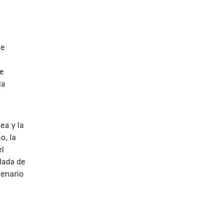
de
de
la
ea y la
o, la
el
lada de
cenario