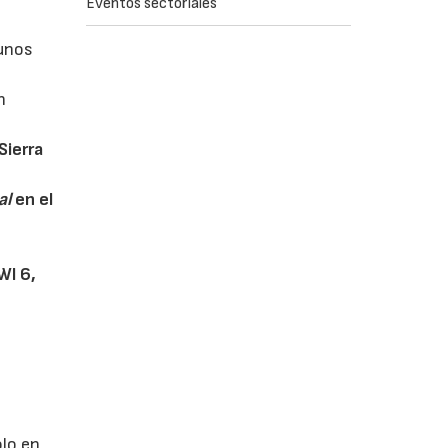
Eventos sectoriales
 unos
n
 Sierra
al
en el
WI 6,
olo en