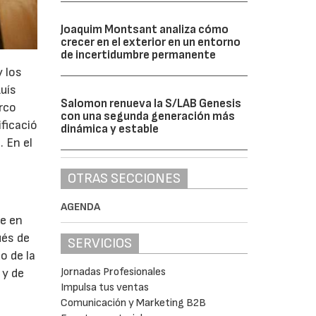
Joaquim Montsant analiza cómo
crecer en el exterior en un entorno
de incertidumbre permanente
y los
uís
Salomon renueva la S/LAB Genesis
rco
con una segunda generación más
ificació
dinámica y estable
 En el
OTRAS SECCIONES
AGENDA
e en
ués de
SERVICIOS
o de la
Jornadas Profesionales
 y de
Impulsa tus ventas
Comunicación y Marketing B2B