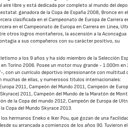
aire libre y está dedicada por completo al mundo del depo
o estatal: ganadora de la Copa de España 2008, Bronce en e
cera clasificada en el Campeonato de Europa de Carrera en
rcera en el Campeonato de Europa en Carrera en Línea, Ultr
re otros logros montañeros, la ascensión a la Aconcagua 
ontagia a sus compañeros con su carácter positivo, su
etismo a los 9 años y ha sido miembro de la Selección Es
o en Torino 2006. Posee un motor muy grande - 1.000m en 2
’-, con un currículo deportivo impresionante con multitud 
 muchas de ellas, y numerosos títulos internacionales:
uropa 2011, Campeón del Mundo 2011, Campeón de Europa
 y Skyrace) 2011, Campeón del Mundo de la Maratón de Mon
n de la Copa del mundo 2012, Campeón de Europa de Ultra
 la Copa del Mundo Skyrace 2013.
 los hermanos Eneko e Iker Pou, que gozan de una facilida
 desde su arrancada a comienzos de los años 90. Tuvieron el