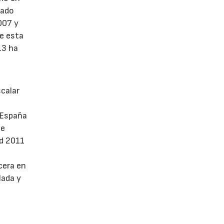
tado
007 y
e esta
13 ha
scalar
 España
de
d 2011
cera en
lada y