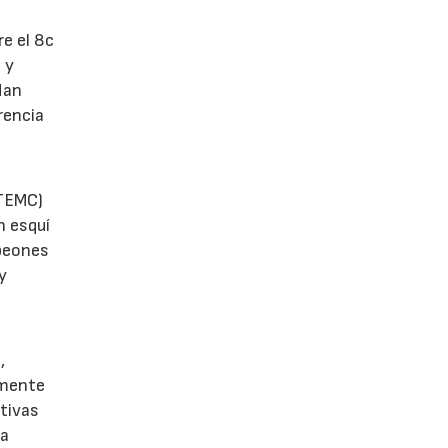
e el 8c
 y
Han
rencia
CTEMC)
n esquí
mpeones
y
,
lmente
ativas
la