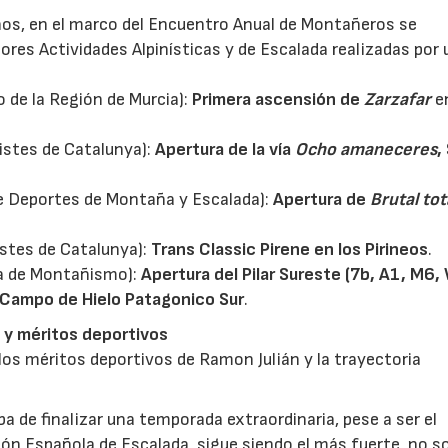
ños, en el marco del Encuentro Anual de Montañeros se
res Actividades Alpinísticas y de Escalada realizadas por
 de la Región de Murcia):
Primera ascensión de
Zarzafar
e
istes de Catalunya):
Apertura de la vía
Ocho amaneceres
,
de Deportes de Montaña y Escalada):
Apertura de
Brutal tot
istes de Catalunya):
Trans Classic Pirene en los Pirineos
.
za de Montañismo):
Apertura del Pilar Sureste (7b, A1, M6, 
, Campo de Hielo Patagonico Sur
.
 y méritos deportivos
 los méritos deportivos de Ramon Julián y la trayectoria
 de finalizar una temporada extraordinaria, pese a ser el
n Española de Escalada, sigue siendo el más fuerte, no s