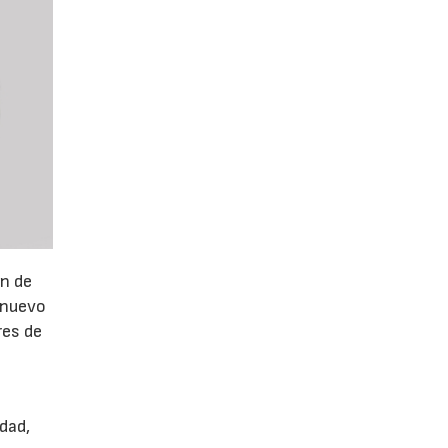
ón de
 nuevo
res de
dad,