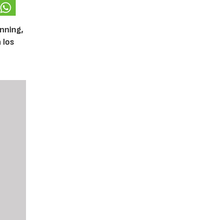
unning,
 los