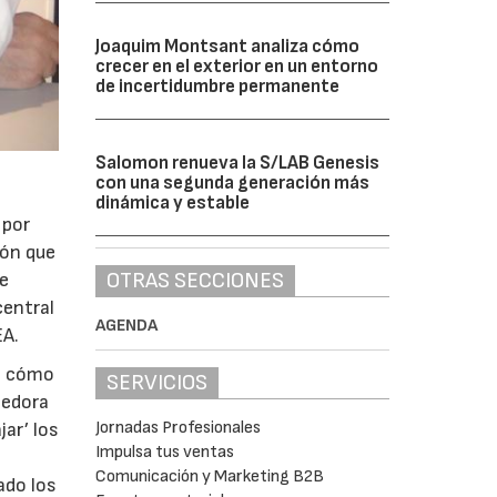
Joaquim Montsant analiza cómo
crecer en el exterior en un entorno
de incertidumbre permanente
Salomon renueva la S/LAB Genesis
con una segunda generación más
dinámica y estable
 por
ión que
OTRAS SECCIONES
se
central
AGENDA
EA.
de cómo
SERVICIOS
cedora
Jornadas Profesionales
jar’ los
Impulsa tus ventas
Comunicación y Marketing B2B
ado los