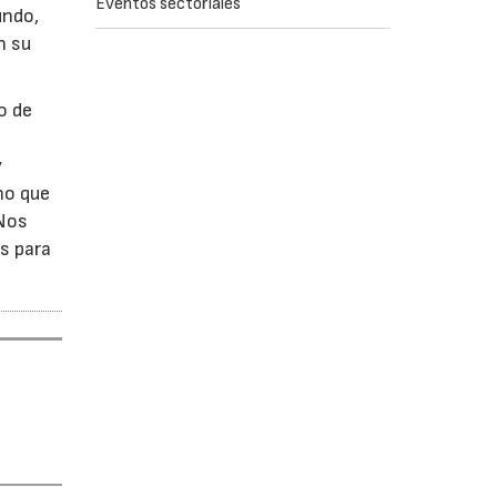
Eventos sectoriales
undo,
n su
o de
y
no que
 Nos
s para