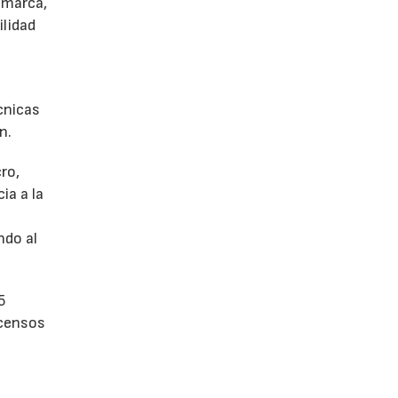
 marca,
ilidad
écnicas
n.
ro,
ia a la
a
ndo al
5
scensos