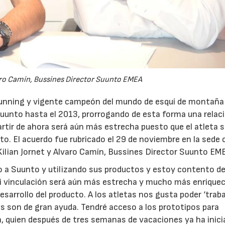
varo Camín, Bussines Director Suunto EMEA
 running y vigente campeón del mundo de esquí de montaña
 Suunto hasta el 2013, prorrogando de esta forma una relac
rtir de ahora será aún más estrecha puesto que el atleta 
to. El acuerdo fue rubricado el 29 de noviembre en la sede 
Kilian Jornet y Alvaro Camín, Bussines Director Suunto EM
o a Suunto y utilizando sus productos y estoy contento 
mi vinculación será aún más estrecha y mucho más enrique
esarrollo del producto. A los atletas nos gusta poder ‘traba
s son de gran ayuda. Tendré acceso a los prototipos para
an, quien después de tres semanas de vacaciones ya ha inici