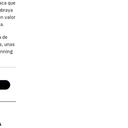
aca que
ubraya
en valor
a.
a de
s, unas
unning
A