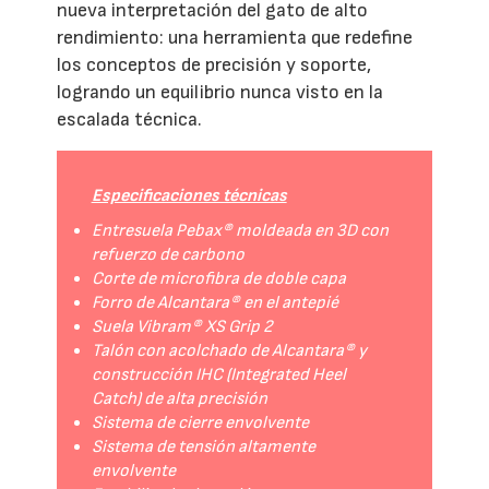
nueva interpretación del gato de alto
rendimiento: una herramienta que redefine
los conceptos de precisión y soporte,
logrando un equilibrio nunca visto en la
escalada técnica.
Especificaciones técnicas
Entresuela Pebax® moldeada en 3D con
refuerzo de carbono
Corte de microfibra de doble capa
Forro de Alcantara® en el antepié
Suela Vibram® XS Grip 2
Talón con acolchado de Alcantara® y
construcción IHC (Integrated Heel
Catch) de alta precisión
Sistema de cierre envolvente
Sistema de tensión altamente
envolvente