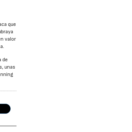
aca que
ubraya
en valor
a.
a de
s, unas
unning