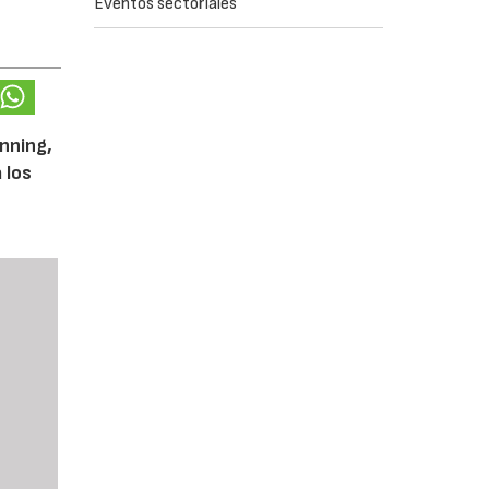
Eventos sectoriales
unning,
 los