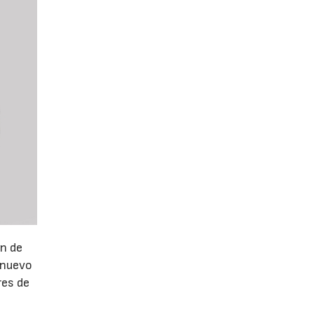
ón de
 nuevo
res de