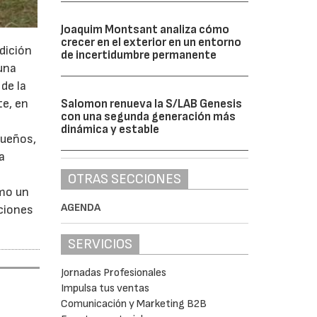
Joaquim Montsant analiza cómo
crecer en el exterior en un entorno
dición
de incertidumbre permanente
 una
de la
te, en
Salomon renueva la S/LAB Genesis
con una segunda generación más
dinámica y estable
queños,
a
OTRAS SECCIONES
omo un
AGENDA
pciones
SERVICIOS
Jornadas Profesionales
Impulsa tus ventas
Comunicación y Marketing B2B