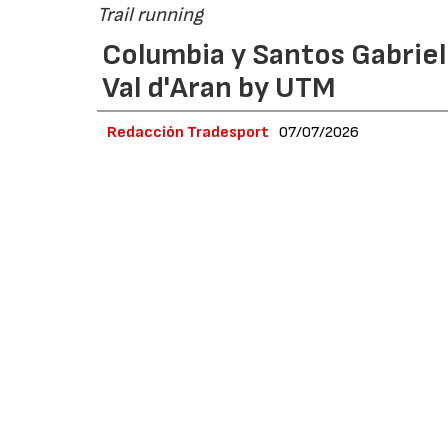
Trail running
Columbia y Santos Gabrie
Val d'Aran by UTM
Redacción Tradesport
07/07/2026
El atleta argentino del equipo Columbia se i
recorrido en 21 horas, 32 minutos y 5 segund
presencia en las finales de las UTMB World S