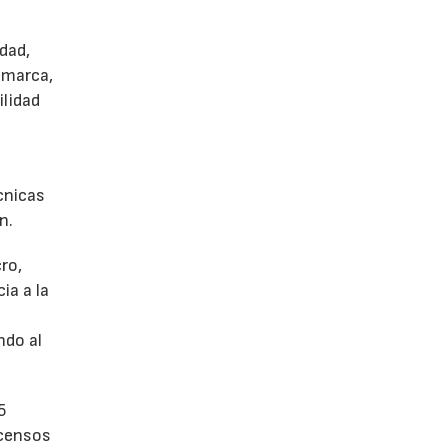
dad,
 marca,
ilidad
écnicas
n.
ro,
ia a la
a
ndo al
5
scensos