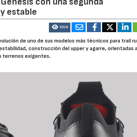
 Genesis con una segunda
y estable
3316
volución de uno de sus modelos más técnicos para trail r
tabilidad, construcción del upper y agarre, orientadas a
n terrenos exigentes.