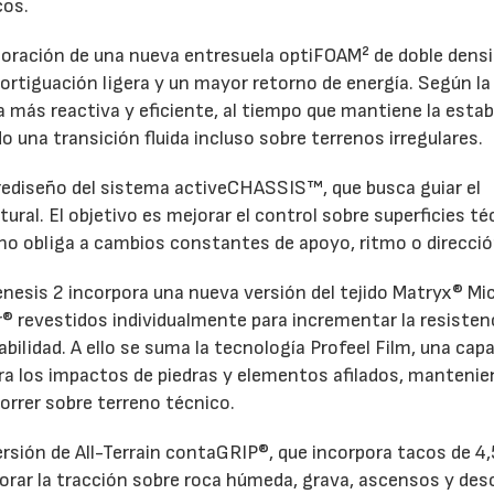
cos.
rporación de una nueva entresuela optiFOAM² de doble densi
rtiguación ligera y un mayor retorno de energía. Según la
más reactiva y eficiente, al tiempo que mantiene la estab
 una transición fluida incluso sobre terrenos irregulares.
 rediseño del sistema activeCHASSIS™, que busca guiar el
tural. El objetivo es mejorar el control sobre superficies t
eno obliga a cambios constantes de apoyo, ritmo o direcció
enesis 2 incorpora una nueva versión del tejido Matryx® Mic
r® revestidos individualmente para incrementar la resistenc
rabilidad. A ello se suma la tecnología Profeel Film, una cap
tra los impactos de piedras y elementos afilados, mantenie
orrer sobre terreno técnico.
rsión de All-Terrain contaGRIP®, que incorpora tacos de 4,
orar la tracción sobre roca húmeda, grava, ascensos y de