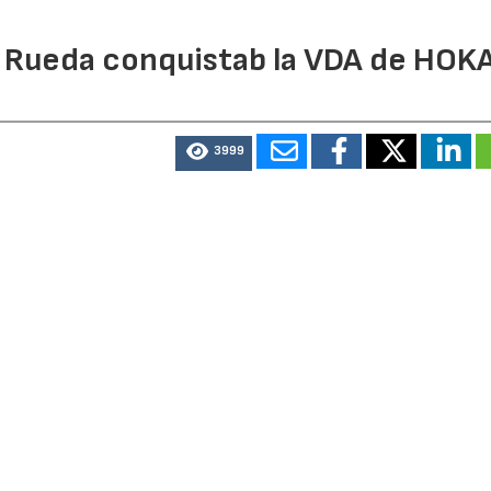
l Rueda conquistab la VDA de HOK
3999
mpone en la prueba reina de 163 kilómetros tras completar
os, logrando el mayor éxito de su carrera y asegurando s
eries.