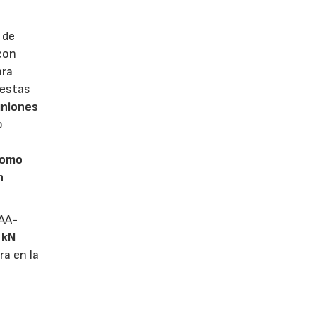
 de
con
ara
 estas
uniones
o
romo
n
IAA-
 kN
ra en la