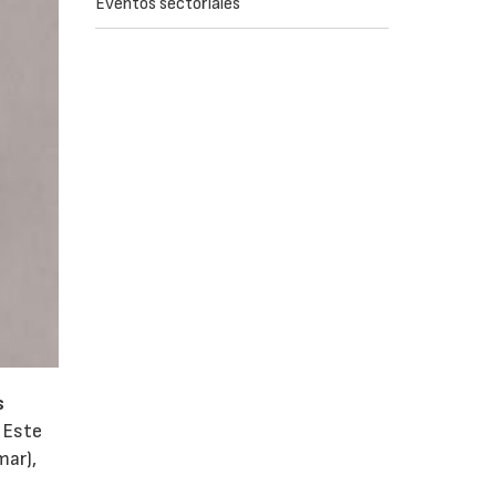
Eventos sectoriales
s
 Este
mar),