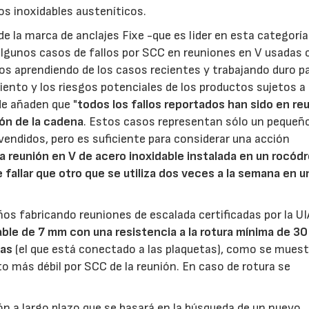
os inoxidables austeníticos.
 de la marca de anclajes Fixe -que es lider en esta categoría
algunos casos de fallos por SCC en reuniones en V usadas 
os aprendiendo de los casos recientes y trabajando duro p
nto y los riesgos potenciales de los productos sujetos a
de añaden que "
todos los fallos reportados han sido en re
bón de la cadena
. Estos casos representan sólo un pequeñ
vendidos, pero es suficiente para considerar una acción
a reunión en V de acero inoxidable instalada en un rocód
e fallar que otro que se utiliza dos veces a la semana en u
años fabricando reuniones de escalada certificadas por la U
ble de 7 mm con una resistencia a la rotura mínima de 30
nas
(el que está conectado a las plaquetas), como se muest
o más débil por SCC de la reunión. En caso de rotura se
 a largo plazo que se basará en la búsqueda de un nuevo