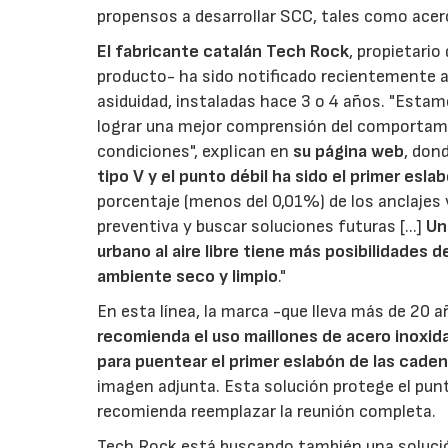
propensos a desarrollar SCC, tales como acer
El fabricante catalán
Tech Rock
, propietario
producto- ha sido notificado recientemente 
asiduidad, instaladas hace 3 o 4 años. "Estam
lograr una mejor comprensión del comportamie
condiciones", explican en
su página web
, don
tipo V y el punto débil ha sido el primer esla
porcentaje (menos del 0,01%) de los anclajes 
preventiva y buscar soluciones futuras [...]
Un
urbano al aire libre tiene más posibilidades d
ambiente seco y limpio
."
En esta línea, la marca -que lleva más de 20 
recomienda el uso maillones de acero inoxida
para puentear el primer eslabón de las cade
imagen adjunta. Esta solución protege el punt
recomienda reemplazar la reunión completa.
Tech Rock está buscando también una solución