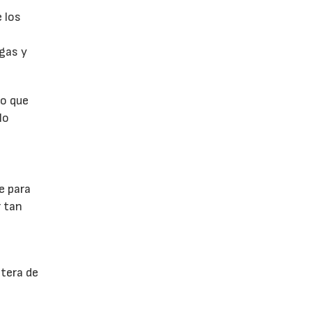
 los
rgas y
ro que
lo
e para
r tan
ntera de