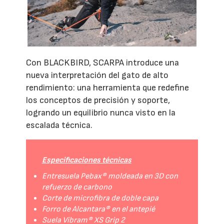
Con BLACKBIRD, SCARPA introduce una
nueva interpretación del gato de alto
rendimiento: una herramienta que redefine
los conceptos de precisión y soporte,
logrando un equilibrio nunca visto en la
escalada técnica.
Especificaciones técnicas
Entresuela Pebax® moldeada en 3D con
refuerzo de carbono
Corte de microfibra de doble capa
Forro de Alcantara® en el antepié
Suela Vibram® XS Grip 2