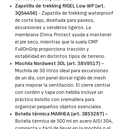
Zapatilla de trekking RIGEL Low WP (art.
3Q54456)
- Zapatilla de trekking waterproof
de corte bajo, diseñada para paseos,
excursiones y senderos ligeros. La
membrana Clima Protect ayuda a mantener
el pie seco, mientras que la suela CMP
FullOnGrip proporciona tracción y
estabilidad en distintos tipos de terreno.
Mochila Nordwest 30L (art. 38V9517) -
Mochila de 30 litros ideal para excursiones
de un día, con panel dorsal rígido de mesh
para mejorar la ventilación. El cierre central
con cordón y tapa con hebilla incluye un
práctico bolsillo con cremallera para
organizar pequeños objetos esenciales.
Botella térmica MARHEA (art. 3B53287) -
Botella térmica de 500 ml en acero AISI 304,
compacta y fácil de llevar en la mochila o el