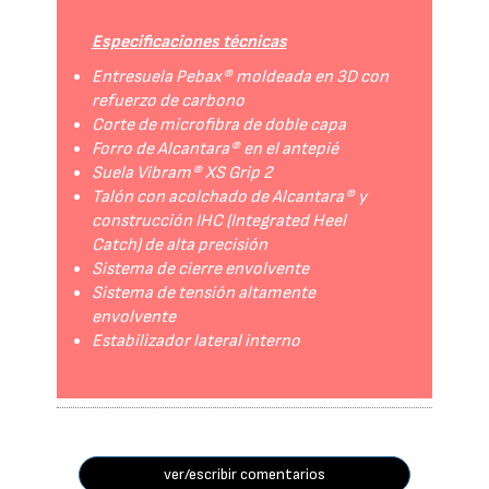
Especificaciones técnicas
Entresuela Pebax® moldeada en 3D con
refuerzo de carbono
Corte de microfibra de doble capa
Forro de Alcantara® en el antepié
Suela Vibram® XS Grip 2
Talón con acolchado de Alcantara® y
construcción IHC (Integrated Heel
Catch) de alta precisión
Sistema de cierre envolvente
Sistema de tensión altamente
envolvente
Estabilizador lateral interno
ver/escribir comentarios