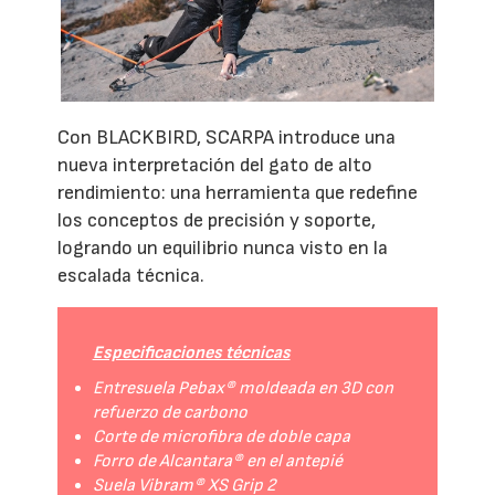
Con BLACKBIRD, SCARPA introduce una
nueva interpretación del gato de alto
rendimiento: una herramienta que redefine
los conceptos de precisión y soporte,
logrando un equilibrio nunca visto en la
escalada técnica.
Especificaciones técnicas
Entresuela Pebax® moldeada en 3D con
refuerzo de carbono
Corte de microfibra de doble capa
Forro de Alcantara® en el antepié
Suela Vibram® XS Grip 2