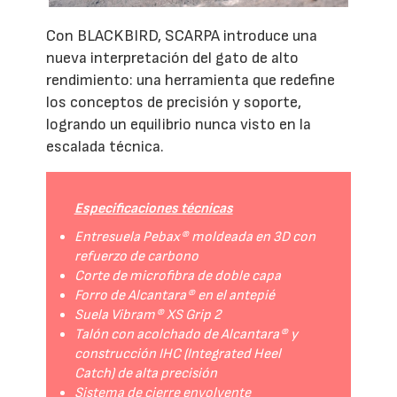
Con BLACKBIRD, SCARPA introduce una
nueva interpretación del gato de alto
rendimiento: una herramienta que redefine
los conceptos de precisión y soporte,
logrando un equilibrio nunca visto en la
escalada técnica.
Especificaciones técnicas
Entresuela Pebax® moldeada en 3D con
refuerzo de carbono
Corte de microfibra de doble capa
Forro de Alcantara® en el antepié
Suela Vibram® XS Grip 2
Talón con acolchado de Alcantara® y
construcción IHC (Integrated Heel
Catch) de alta precisión
Sistema de cierre envolvente