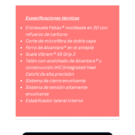
Especificaciones técnicas
Entresuela Pebax® moldeada en 3D con
refuerzo de carbono
Corte de microfibra de doble capa
Forro de Alcantara® en el antepié
Suela Vibram® XS Grip 2
Talón con acolchado de Alcantara® y
construcción IHC (Integrated Heel
Catch) de alta precisión
Sistema de cierre envolvente
Sistema de tensión altamente
envolvente
Estabilizador lateral interno