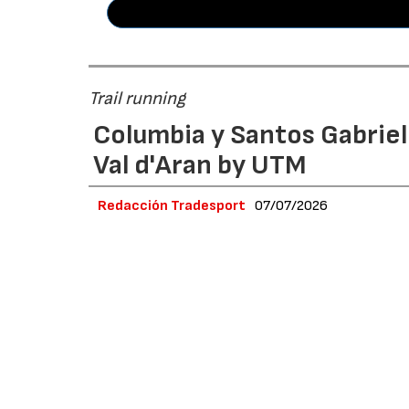
Trail running
Columbia y Santos Gabrie
Val d'Aran by UTM
Redacción Tradesport
07/07/2026
El atleta argentino del equipo Columbia se i
recorrido en 21 horas, 32 minutos y 5 segund
presencia en las finales de las UTMB World S