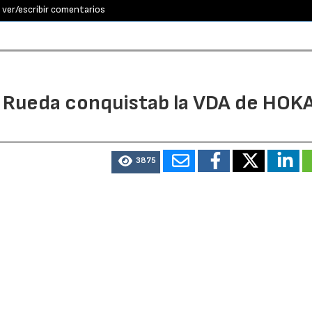
ver/escribir comentarios
l Rueda conquistab la VDA de HOK
3875
mpone en la prueba reina de 163 kilómetros tras completar
os, logrando el mayor éxito de su carrera y asegurando s
eries.