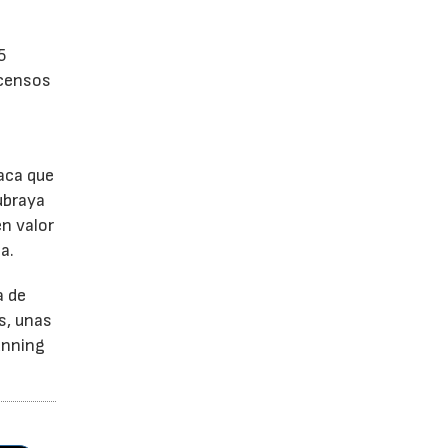
5
scensos
aca que
ubraya
en valor
a.
a de
s, unas
unning