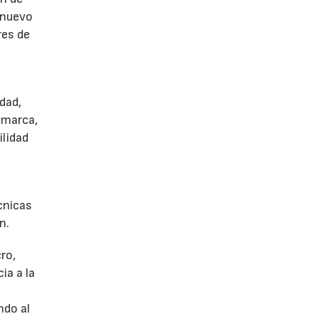
 nuevo
res de
dad,
 marca,
ilidad
écnicas
n.
ro,
ia a la
a
ndo al