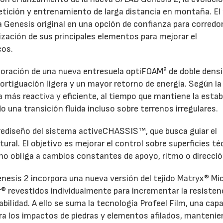
petición y entrenamiento de larga distancia en montaña. El
la Genesis original en una opción de confianza para corredo
ización de sus principales elementos para mejorar el
cos.
rporación de una nueva entresuela optiFOAM² de doble densi
rtiguación ligera y un mayor retorno de energía. Según la
más reactiva y eficiente, al tiempo que mantiene la estab
 una transición fluida incluso sobre terrenos irregulares.
 rediseño del sistema activeCHASSIS™, que busca guiar el
tural. El objetivo es mejorar el control sobre superficies t
eno obliga a cambios constantes de apoyo, ritmo o direcció
enesis 2 incorpora una nueva versión del tejido Matryx® Mic
r® revestidos individualmente para incrementar la resistenc
rabilidad. A ello se suma la tecnología Profeel Film, una cap
tra los impactos de piedras y elementos afilados, mantenie