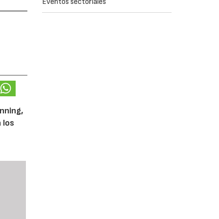
Eventos sectoriales
unning,
 los