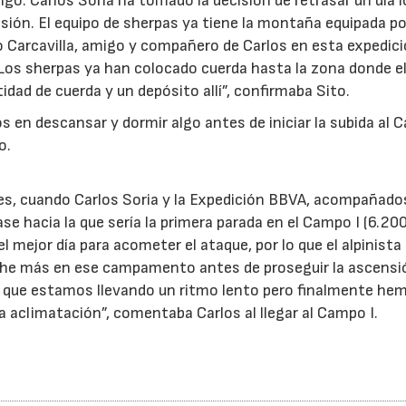
o. Carlos Soria ha tomado la decisión de retrasar un día l
sión. El equipo de sherpas ya tiene la montaña equipada po
 Carcavilla, amigo y compañero de Carlos en esta expedici
Los sherpas ya han colocado cuerda hasta la zona donde e
dad de cuerda y un depósito allí”, confirmaba Sito.
 en descansar y dormir algo antes de iniciar la subida al
o.
nes, cuando Carlos Soria y la Expedición BBVA, acompañados
ase hacia la que sería la primera parada en el Campo I (6.20
l mejor día para acometer el ataque, por lo que el alpinista
che más en ese campamento antes de proseguir la ascensi
 que estamos llevando un ritmo lento pero finalmente he
aclimatación”, comentaba Carlos al llegar al Campo I.