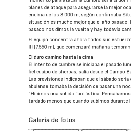
momento para atacar la cumbre sería el doming
planes de ataque para asegurarse la mejor oca
encima de los 8.000 m, según confirmaba Sito
situación es mucho mejor que el año pasado. 
pasado nos dimos la vuelta y hay todavía canti
El equipo concentra ahora todos sus esfuerzos
III (7.550 m), que comenzará mañana tempran
El duro camino hasta la cima
El intento de cumbre se iniciaba el pasado lu
fiel equipo de sherpas, salía desde el Campo B
Las previsiones indicaban que el sábado sería e
abulense tomaba la decisión de pasar una no
“Hicimos una subida fantástica. Pensábamos
tardado menos que cuando subimos durante la 
Galería de fotos