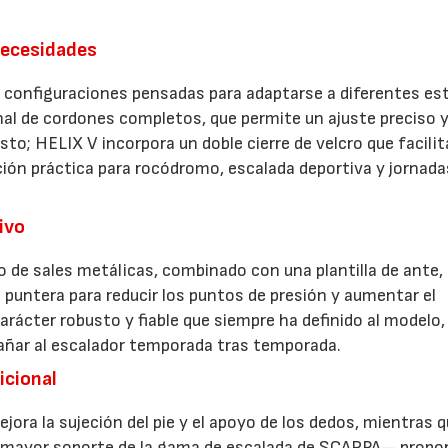
necesidades
s configuraciones pensadas para adaptarse a diferentes est
nal de cordones completos, que permite un ajuste preciso 
sto; HELIX V incorpora un doble cierre de velcro que facilit
ción práctica para rocódromo, escalada deportiva y jornada
ivo
o de sales metálicas, combinado con una plantilla de ante,
 puntera para reducir los puntos de presión y aumentar el
rácter robusto y fiable que siempre ha definido al modelo,
añar al escalador temporada tras temporada.
icional
jora la sujeción del pie y el apoyo de los dedos, mientras q
e mayor soporte de la gama de escalada de SCARPA— propo