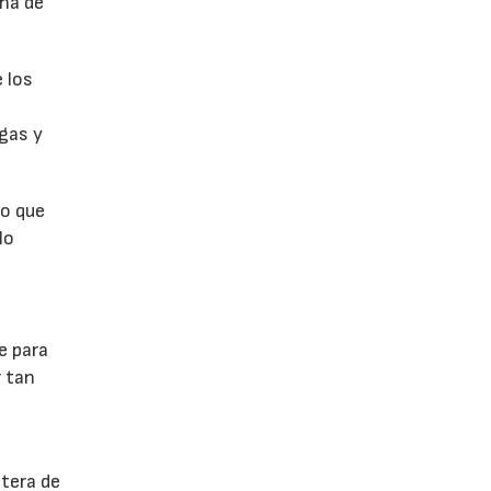
na de
 los
rgas y
ro que
lo
e para
r tan
ntera de