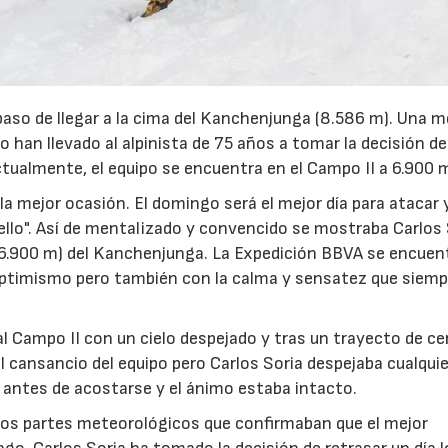
paso de llegar a la cima del Kanchenjunga (8.586 m). Una m
 han llevado al alpinista de 75 años a tomar la decisión de
Actualmente, el equipo se encuentra en el Campo II a 6.900 
a mejor ocasión. El domingo será el mejor día para atacar 
lo". Así de mentalizado y convencido se mostraba Carlos 
(6.900 m) del Kanchenjunga. La Expedición BBVA se encuen
 optimismo pero también con la calma y sensatez que siem
l Campo II con un cielo despejado y tras un trayecto de ce
el cansancio del equipo pero Carlos Soria despejaba cualqui
antes de acostarse y el ánimo estaba intacto.
vos partes meteorológicos que confirmaban que el mejor