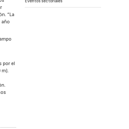
os
Eventos sectoriales
r
ón. “La
l año
 Campo
 por el
0 m).
ón.
mos