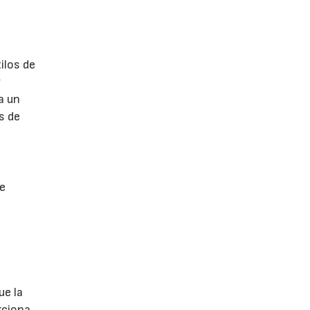
ilos de
y
a un
s de
 e
ue la
rciona