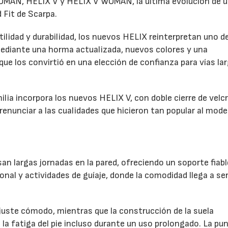
MAN, HELIX V y HELIX V WOMAN, la última evolución de u
 Fit de Scarpa.
lidad y durabilidad, los nuevos HELIX reinterpretan uno de
diante una horma actualizada, nuevos colores y una
e los convirtió en una elección de confianza para vías la
milia incorpora los nuevos HELIX V, con doble cierre de velc
renunciar a las cualidades que hicieron tan popular al mode
n largas jornadas en la pared, ofreciendo un soporte fiabl
ional y actividades de guíaje, donde la comodidad llega a se
uste cómodo, mientras que la construcción de la suela
la fatiga del pie incluso durante un uso prolongado. La pu