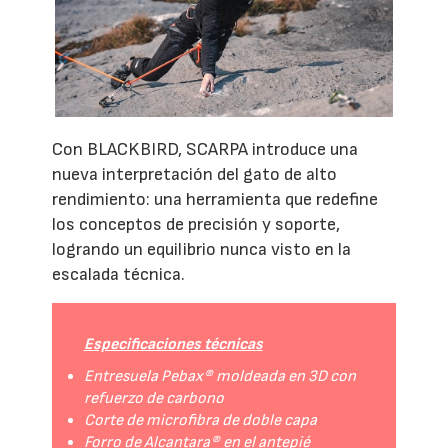
Con BLACKBIRD, SCARPA introduce una
nueva interpretación del gato de alto
rendimiento: una herramienta que redefine
los conceptos de precisión y soporte,
logrando un equilibrio nunca visto en la
escalada técnica.
Especificaciones técnicas
Entresuela Pebax® moldeada en 3D con
refuerzo de carbono
Corte de microfibra de doble capa
Forro de Alcantara® en el antepié