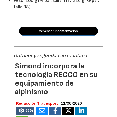
Peso: 260 g (½ par, talla 41) / 220 g (½ par,
talla 38)
ver/escribir comentarios
Outdoor y seguridad en montaña
Simond incorpora la
tecnología RECCO en su
equipamiento de
alpinismo
Redacción Tradesport
11/06/2026
8864