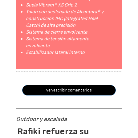
Suela Vibram® XS Grip 2
Talón con acolchado de Alcantara® y
construcción IHC (Integrated Heel
Catch) de alta precisión
Sistema de cierre envolvente
Sistema de tensión altamente
envolvente
Estabilizador lateral interno
ver/escribir comentarios
Outdoor y escalada
Rafiki refuerza su