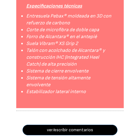
Especificaciones técnicas
Entresuela Pebax® moldeada en 3D con
refuerzo de carbono
Corte de microfibra de doble capa
Forro de Alcantara® en el antepié
Suela Vibram® XS Grip 2
Talón con acolchado de Alcantara® y
construcción IHC (Integrated Heel
Catch) de alta precisión
Sistema de cierre envolvente
Sistema de tensión altamente
envolvente
Estabilizador lateral interno
ver/escribir comentarios