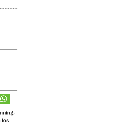
unning,
 los