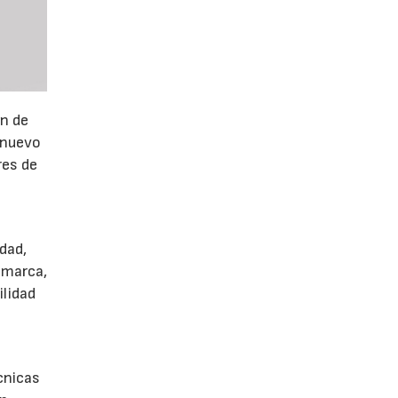
ón de
 nuevo
res de
dad,
 marca,
ilidad
écnicas