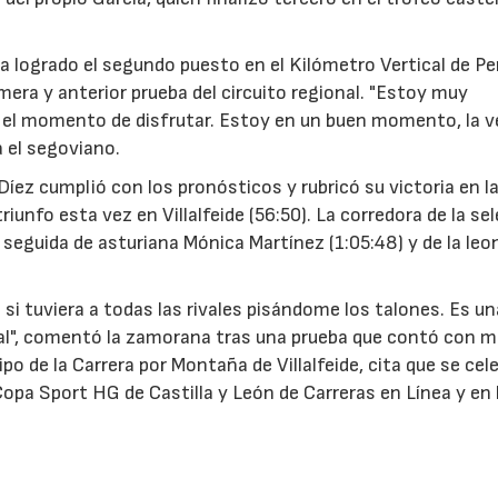
ía logrado el segundo puesto en el Kilómetro Vertical de Pe
imera y anterior prueba del circuito regional. "Estoy muy
s el momento de disfrutar. Estoy en un buen momento, la v
a el segoviano.
íez cumplió con los pronósticos y rubricó su victoria en l
unfo esta vez en Villalfeide (56:50). La corredora de la se
 seguida de asturiana Mónica Martínez (1:05:48) y de la le
i tuviera a todas las rivales pisándome los talones. Es un
nal", comentó la zamorana tras una prueba que contó con m
po de la Carrera por Montaña de Villalfeide, cita que se cel
opa Sport HG de Castilla y León de Carreras en Línea y en 