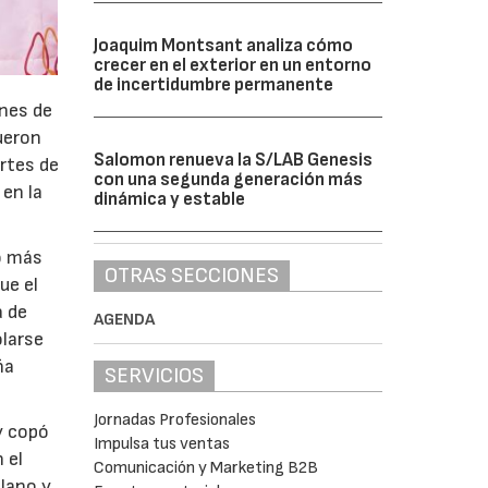
Joaquim Montsant analiza cómo
crecer en el exterior en un entorno
de incertidumbre permanente
ones de
fueron
Salomon renueva la S/LAB Genesis
ortes de
con una segunda generación más
 en la
dinámica y estable
co más
OTRAS SECCIONES
ue el
a de
AGENDA
olarse
ña
SERVICIOS
Jornadas Profesionales
y copó
Impulsa tus ventas
 el
Comunicación y Marketing B2B
llano y