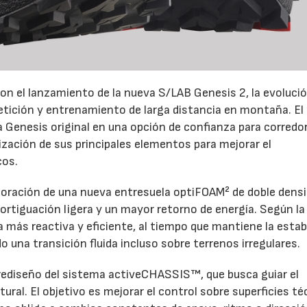
on el lanzamiento de la nueva S/LAB Genesis 2, la evoluci
petición y entrenamiento de larga distancia en montaña. El
la Genesis original en una opción de confianza para corredo
ización de sus principales elementos para mejorar el
cos.
rporación de una nueva entresuela optiFOAM² de doble densi
rtiguación ligera y un mayor retorno de energía. Según la
más reactiva y eficiente, al tiempo que mantiene la estab
 una transición fluida incluso sobre terrenos irregulares.
 rediseño del sistema activeCHASSIS™, que busca guiar el
tural. El objetivo es mejorar el control sobre superficies t