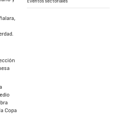
Eventos sectoriales
ñalara,
erdad.
a
lección
onesa
a
edio
ebra
la Copa