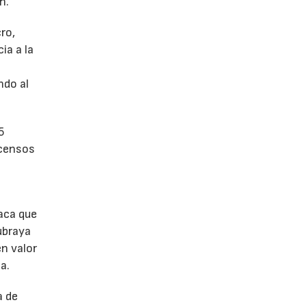
n.
ro,
ia a la
a
ndo al
5
scensos
aca que
ubraya
en valor
a.
a de