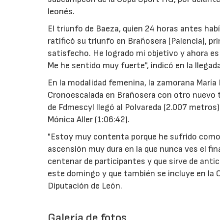
leonés.
El triunfo de Baeza, quien 24 horas antes hab
ratificó su triunfo en Brañosera (Palencia), pr
satisfecho. He logrado mi objetivo y ahora e
Me he sentido muy fuerte", indicó en la llegad
En la modalidad femenina, la zamorana María D
Cronoescalada en Brañosera con otro nuevo tri
de Fdmescyl llegó al Polvareda (2.007 metros)
Mónica Aller (1:06:42).
"Estoy muy contenta porque he sufrido como s
ascensión muy dura en la que nunca ves el fi
centenar de participantes y que sirve de antici
este domingo y que también se incluye en la C
Diputación de León.
Galería de fotos