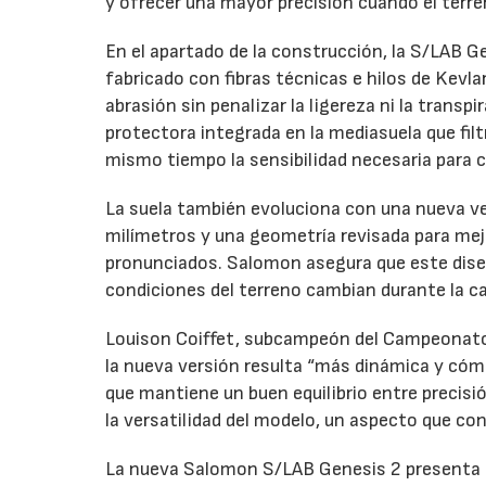
y ofrecer una mayor precisión cuando el terr
En el apartado de la construcción, la S/LAB G
fabricado con fibras técnicas e hilos de Kevla
abrasión sin penalizar la ligereza ni la transpi
protectora integrada en la mediasuela que fil
mismo tiempo la sensibilidad necesaria para c
La suela también evoluciona con una nueva ve
milímetros y una geometría revisada para mej
pronunciados. Salomon asegura que este dis
condiciones del terreno cambian durante la ca
Louison Coiffet, subcampeón del Campeonato 
la nueva versión resulta “más dinámica y cóm
que mantiene un buen equilibrio entre precisi
la versatilidad del modelo, un aspecto que co
La nueva Salomon S/LAB Genesis 2 presenta u