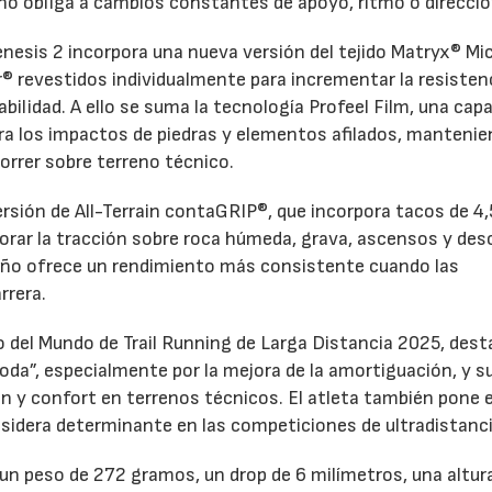
eno obliga a cambios constantes de apoyo, ritmo o direcció
enesis 2 incorpora una nueva versión del tejido Matryx® Mic
r® revestidos individualmente para incrementar la resistenc
rabilidad. A ello se suma la tecnología Profeel Film, una cap
tra los impactos de piedras y elementos afilados, mantenie
orrer sobre terreno técnico.
rsión de All-Terrain contaGRIP®, que incorpora tacos de 4,
orar la tracción sobre roca húmeda, grava, ascensos y de
eño ofrece un rendimiento más consistente cuando las
rrera.
del Mundo de Trail Running de Larga Distancia 2025, dest
oda”, especialmente por la mejora de la amortiguación, y s
ón y confort en terrenos técnicos. El atleta también pone 
nsidera determinante en las competiciones de ultradistanci
n peso de 272 gramos, un drop de 6 milímetros, una altur