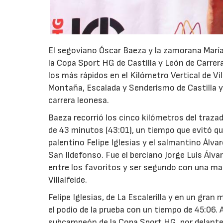
El segoviano Óscar Baeza y la zamorana Marí
la Copa Sport HG de Castilla y León de Carrera
los más rápidos en el Kilómetro Vertical de Vil
Montaña, Escalada y Senderismo de Castilla y L
carrera leonesa.
Baeza recorrió los cinco kilómetros del trazad
de 43 minutos (43:01), un tiempo que evitó qu
palentino Felipe Iglesias y el salmantino Álvar
San Ildefonso. Fue el berciano Jorge Luis Álvar
entre los favoritos y ser segundo con una mar
Villalfeide.
Felipe Iglesias, de La Escalerilla y en un gra
el podio de la prueba con un tiempo de 45:06. A
subcampeón de la Copa Sport HG, por delante de