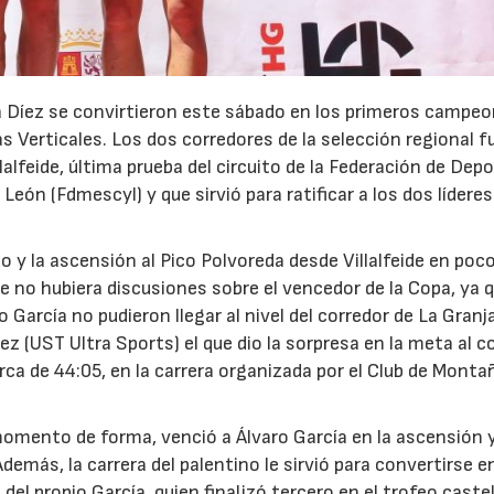
a Díez se convirtieron este sábado en los primeros campe
s Verticales. Los dos corredores de la selección regional 
lalfeide, última prueba del circuito de la Federación de Dep
eón (Fdmescyl) y que sirvió para ratificar a los dos líderes
o y la ascensión al Pico Polvoreda desde Villalfeide en po
e no hubiera discusiones sobre el vencedor de la Copa, ya q
o García no pudieron llegar al nivel del corredor de La Granj
ez (UST Ultra Sports) el que dio la sorpresa en la meta al c
ca de 44:05, en la carrera organizada por el Club de Monta
n momento de forma, venció a Álvaro García en la ascensión 
demás, la carrera del palentino le sirvió para convertirse en
l propio García, quien finalizó tercero en el trofeo caste