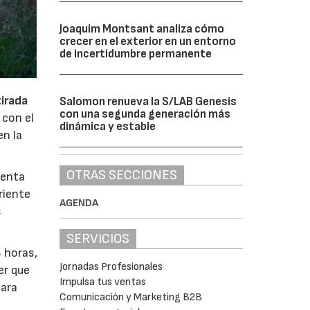
Joaquim Montsant analiza cómo
crecer en el exterior en un entorno
de incertidumbre permanente
tirada
Salomon renueva la S/LAB Genesis
con una segunda generación más
 con el
dinámica y estable
en la
OTRAS SECCIONES
uenta
riente
AGENDA
s
SERVICIOS
8 horas,
Jornadas Profesionales
er que
Impulsa tus ventas
para
Comunicación y Marketing B2B