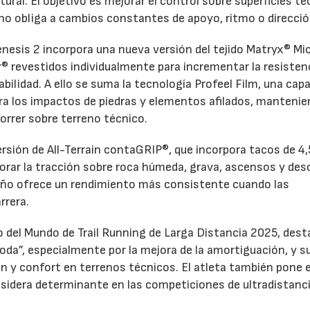
tural. El objetivo es mejorar el control sobre superficies t
eno obliga a cambios constantes de apoyo, ritmo o direcció
enesis 2 incorpora una nueva versión del tejido Matryx® Mic
r® revestidos individualmente para incrementar la resistenc
rabilidad. A ello se suma la tecnología Profeel Film, una cap
tra los impactos de piedras y elementos afilados, mantenie
orrer sobre terreno técnico.
rsión de All-Terrain contaGRIP®, que incorpora tacos de 4,
orar la tracción sobre roca húmeda, grava, ascensos y de
eño ofrece un rendimiento más consistente cuando las
rrera.
del Mundo de Trail Running de Larga Distancia 2025, dest
oda”, especialmente por la mejora de la amortiguación, y s
ón y confort en terrenos técnicos. El atleta también pone 
nsidera determinante en las competiciones de ultradistanci