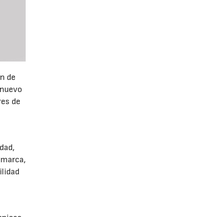
ón de
 nuevo
res de
dad,
 marca,
ilidad