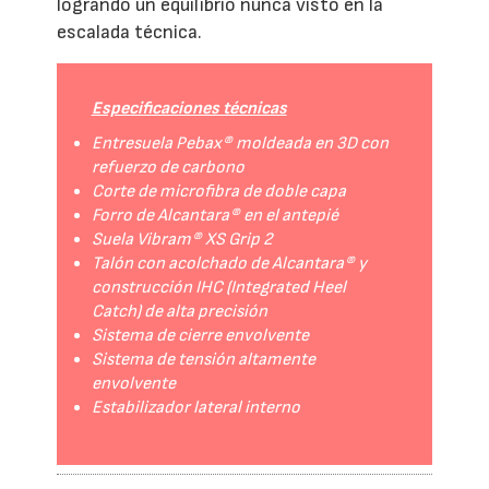
logrando un equilibrio nunca visto en la
escalada técnica.
Especificaciones técnicas
Entresuela Pebax® moldeada en 3D con
refuerzo de carbono
Corte de microfibra de doble capa
Forro de Alcantara® en el antepié
Suela Vibram® XS Grip 2
Talón con acolchado de Alcantara® y
construcción IHC (Integrated Heel
Catch) de alta precisión
Sistema de cierre envolvente
Sistema de tensión altamente
envolvente
Estabilizador lateral interno