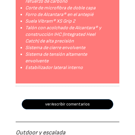
refuerzo de carbono
Corte de microfibra de doble capa
Forro de Alcantara® en el antepié
Suela Vibram® XS Grip 2
Talón con acolchado de Alcantara® y
construcción IHC (Integrated Heel
Catch) de alta precisión
Sistema de cierre envolvente
Sistema de tensión altamente
envolvente
Estabilizador lateral interno
ver/escribir comentarios
Outdoor y escalada