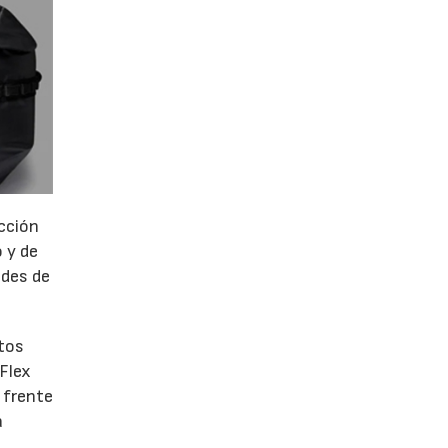
ección
 y de
ades de
ntos
 Flex
 frente
a