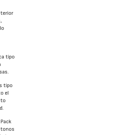
terior
,
lo
ca tipo
a
sas.
s tipo
o el
ato
d.
 Pack
e tonos