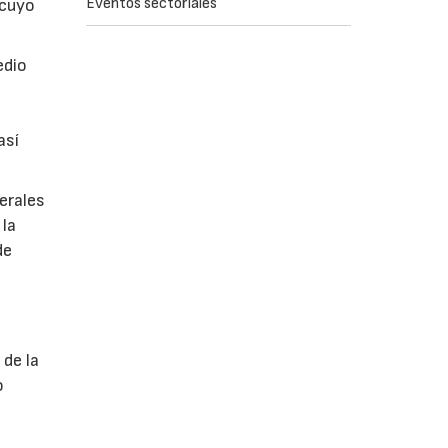
Eventos sectoriales
 cuyo
edio
s
así
erales
 la
de
 de la
o