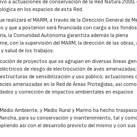
ativo a actuaciones de conservación de la Red Natura 2000,
iológica en los espacios de esta Red.
ue realizará el MARM, a través de la Dirección General de M
os y que a posteriori será financiada con cargo a los fondo
ia, la Comunidad Autónoma garantiza además la plena
me, con la supervisión del MARM, la dirección de las obras, 
y salud de los trabajos.
jecución de proyectos que se agrupan en diversas líneas gen
eléctricos de riesgo de electrocución de aves amenazadas;
estructuras de sensibilización y uso público; actuaciones 
pecies amenazadas en la Red de Áreas Protegidas, así como
adados y corrección de impactos ambientales en espacios
e Medio Ambiente, y Medio Rural y Marino ha hecho traspaso
 Mancha, para su conservación y mantenimiento, tal y com
mpliendo así con el desarrollo previsto del mismo y con sus