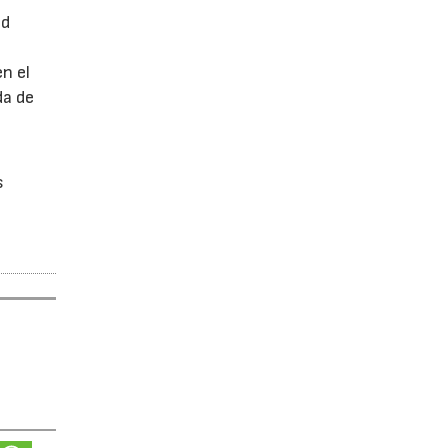
ed
n el
da de
s