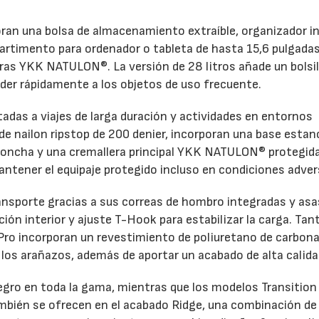
oran una bolsa de almacenamiento extraíble, organizador in
partimento para ordenador o tableta de hasta 15,6 pulgadas
ras YKK NATULON®. La versión de 28 litros añade un bolsil
der rápidamente a los objetos de uso frecuente.
ntadas a viajes de larga duración y actividades en entornos
e nailon ripstop de 200 denier, incorporan una base estan
o concha y una cremallera principal YKK NATULON® protegid
antener el equipaje protegido incluso en condiciones adver
ansporte gracias a sus correas de hombro integradas y asa
ón interior y ajuste T-Hook para estabilizar la carga. Tant
Pro incorporan un revestimiento de poliuretano de carbon
y los arañazos, además de aportar un acabado de alta calida
negro en toda la gama, mientras que los modelos Transition
 también se ofrecen en el acabado Ridge, una combinación d