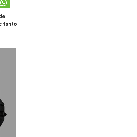
 de
te tanto