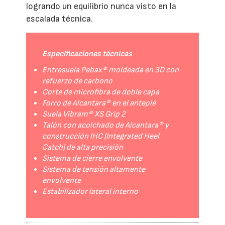
logrando un equilibrio nunca visto en la
escalada técnica.
Especificaciones técnicas
Entresuela Pebax® moldeada en 3D con
refuerzo de carbono
Corte de microfibra de doble capa
Forro de Alcantara® en el antepié
Suela Vibram® XS Grip 2
Talón con acolchado de Alcantara® y
construcción IHC (Integrated Heel
Catch) de alta precisión
Sistema de cierre envolvente
Sistema de tensión altamente
envolvente
Estabilizador lateral interno