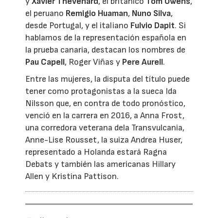
y
Xavier Thevenard
, el británico
Tom Owens
,
el peruano
Remigio Huaman
,
Nuno Silva
,
desde Portugal, y el italiano
Fulvio Dapit
. Si
hablamos de la representación española en
la prueba canaria, destacan los nombres de
Pau Capell
, Roger Viñas y
Pere Aurell
.
Entre las mujeres, la disputa del título puede
tener como protagonistas a la sueca Ida
Nilsson que, en contra de todo pronóstico,
venció en la carrera en 2016, a Anna Frost,
una corredora veterana dela Transvulcania,
Anne-Lise Rousset, la suiza Andrea Huser,
representado a Holanda estará Ragna
Debats y también las americanas Hillary
Allen y Kristina Pattison.