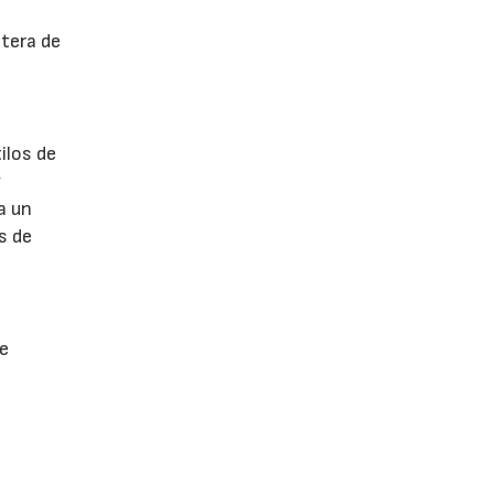
ntera de
ilos de
y
a un
s de
 e