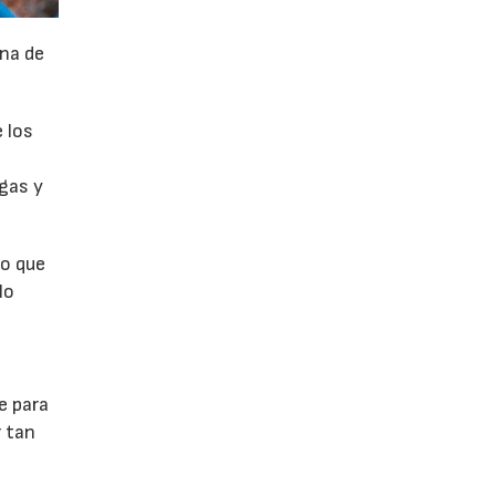
na de
 los
rgas y
ro que
lo
e para
r tan