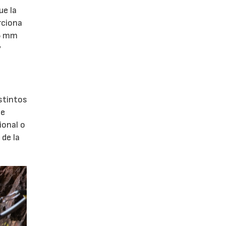
ue la
rciona
,5 mm
y
stintos
te
ional o
de la