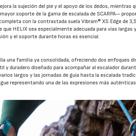
jora la sujeción del pie y el apoyo de los dedos, mientras q
e mayor soporte de la gama de escalada de SCARPA— propo
e completa con la contrastada suela Vibram® XS Edge de 3
e que HELIX sea especialmente adecuada para vías largas 
sión y el soporte durante horas es esencial.
ía una familia ya consolidada, ofreciendo dos enfoques di
átil y duradero diseñado para acompañar al escalador duran
varios largos y las jornadas de guía hasta la escalada tradic
igue representando una de las expresiones más auténticas 