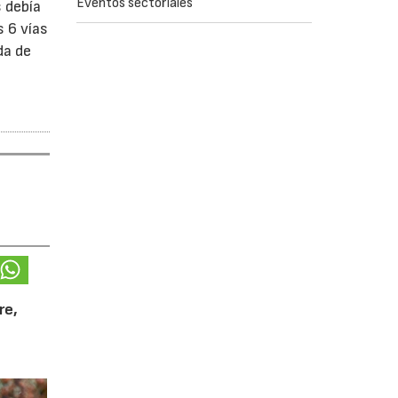
Eventos sectoriales
s debía
s 6 vías
da de
re,