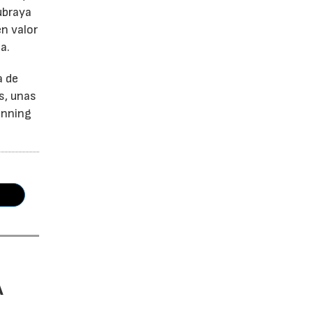
ubraya
en valor
a.
a de
s, unas
unning
A