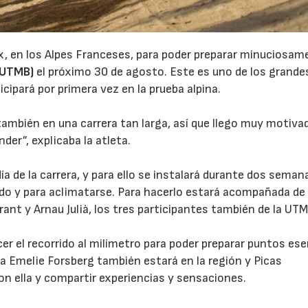
, en los Alpes Franceses, para poder preparar minuciosam
 (UTMB)
el próximo 30 de agosto. Este es uno de los grande
icipará por primera vez en la prueba alpina.
 también en una carrera tan larga, así que llego muy motiva
er”, explicaba la atleta.
día de la carrera, y para ello se instalará durante dos seman
ido y para aclimatarse. Para hacerlo estará acompañada de 
rant y Arnau Julià, los tres participantes también de la UT
r el recorrido al milímetro para poder preparar puntos ese
ca Emelie Forsberg también estará en la región y Picas
on ella y compartir experiencias y sensaciones.