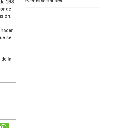
Eventos sectoriales
 de 168
dor de
usión.
 hacer
que se
 de la