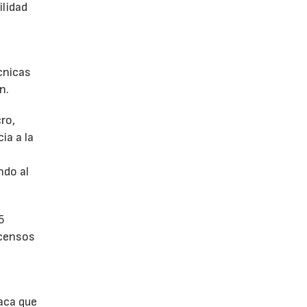
ilidad
écnicas
n.
ro,
ia a la
a
ndo al
5
scensos
aca que