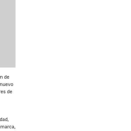
ón de
 nuevo
res de
dad,
 marca,