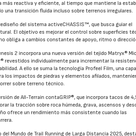
más reactiva y eficiente, al tiempo que mantiene la estab
 una transición fluida incluso sobre terrenos irregulares.
 rediseño del sistema activeCHASSIS™, que busca guiar el
tural. El objetivo es mejorar el control sobre superficies t
eno obliga a cambios constantes de apoyo, ritmo o direcció
enesis 2 incorpora una nueva versión del tejido Matryx® Mic
r® revestidos individualmente para incrementar la resistenc
rabilidad. A ello se suma la tecnología Profeel Film, una cap
tra los impactos de piedras y elementos afilados, mantenie
orrer sobre terreno técnico.
rsión de All-Terrain contaGRIP®, que incorpora tacos de 4,
orar la tracción sobre roca húmeda, grava, ascensos y de
eño ofrece un rendimiento más consistente cuando las
rrera.
del Mundo de Trail Running de Larga Distancia 2025, dest