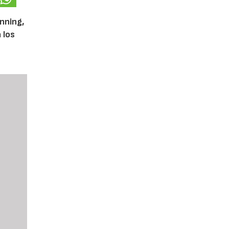
unning,
 los