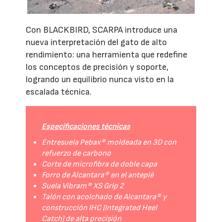
Con BLACKBIRD, SCARPA introduce una
nueva interpretación del gato de alto
rendimiento: una herramienta que redefine
los conceptos de precisión y soporte,
logrando un equilibrio nunca visto en la
escalada técnica.
Especificaciones técnicas
Entresuela Pebax® moldeada en 3D con
refuerzo de carbono
Corte de microfibra de doble capa
Forro de Alcantara® en el antepié
Suela Vibram® XS Grip 2
Talón con acolchado de Alcantara® y
construcción IHC (Integrated Heel
Catch) de alta precisión