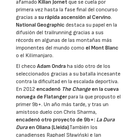
afamado
Kilian Jornet
que se cuela por
primera vez hasta la fase final del concurso
gracias a
su rápida ascensión al Cervino
.
National Geographic
destaca su papel en la
difusión del trailrunning gracias a sus
récords en algunas de las montañas más
imponentes del mundo como
el Mont Blanc
o el Kilimanjaro.
El checo
Adam Ondra
ha sido otro de los
seleccionados gracias a su batalla incesante
contra la dificultad en la escalada deportiva.
En 2012
encadenó
The Change
en la cueva
noruega de Flatanger
para la que propusto el
primer 9b+. Un año más tarde, y tras un
amistoso duelo con Chris Sharma,
encadenó otro proyecto de 9b+:
La Dura
Dura
en Oliana (Lleida)
.También los
canadienses Raphael Sławiński e Ian