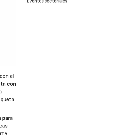
Eventos sectoriales
con el
nta con
a
aqueta
a para
icas
rte