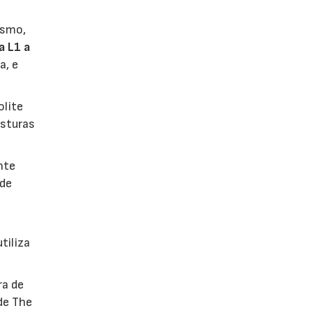
nismo,
a L1 a
a, e
olite
osturas
nte
 de
tiliza
ra de
de The