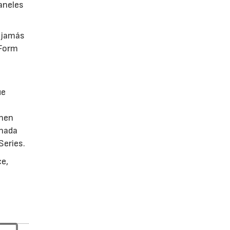
aneles
 jamás
eForm
ue
enen
onada
Series.
e,