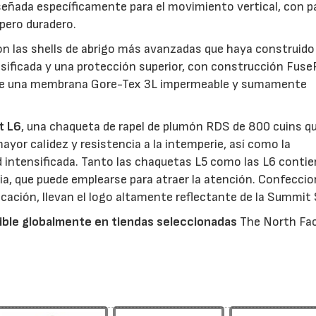
iseñada específicamente para el movimiento vertical, con p
 pero duradero.
n las shells de abrigo más avanzadas que haya construido
nsificada y una protección superior, con construcción Fus
n de una membrana Gore-Tex 3L impermeable y sumamente
t L6
, una chaqueta de rapel de plumón RDS de 800 cuins q
mayor calidez y resistencia a la intemperie, así como la
 intensificada. Tanto las chaquetas L5 como las L6 conti
a, que puede emplearse para atraer la atención. Confecci
cación, llevan el logo altamente reflectante de la Summit 
ible globalmente en tiendas seleccionadas
The North Fac