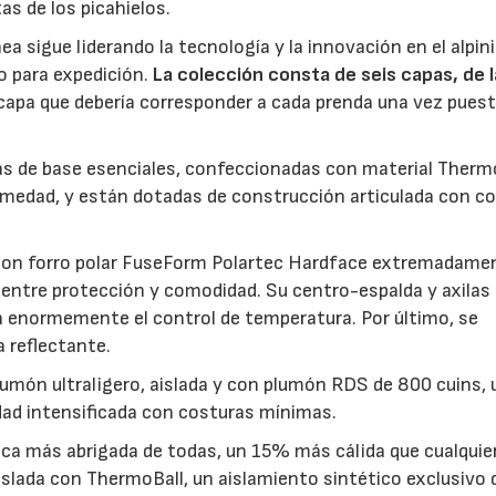
as de los picahielos.
ínea sigue liderando la tecnología y la innovación en el alpi
o para expedición.
La colección consta de seis capas, de l
capa que debería corresponder a cada prenda una vez puest
as de base esenciales, confeccionadas con material Therm
humedad, y están dotadas de construcción articulada con c
 con forro polar FuseForm Polartec Hardface extremadame
 entre protección y comodidad. Su centro-espalda y axilas
n enormemente el control de temperatura. Por último, se
a reflectante.
lumón ultraligero, aislada y con plumón RDS de 800 cuins, u
dad intensificada con costuras mínimas.
tica más abrigada de todas, un 15% más cálida que cualquie
slada con ThermoBall, un aislamiento sintético exclusivo 