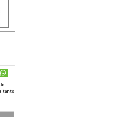
 de
te tanto