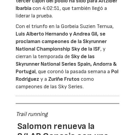
tercer cajón del podio ha sido para Aitziber
Ibarbia
con 4:02:51, que también llegó a
liderar la prueba.
Con el triunfo en la Gorbeia Suzien Ternua,
Luis Alberto Hernando y Andrea Gil, se
proclaman campeones de la Skyrunner
National Championship Sky de la
ISF
, y
cierran la temporada de
Sky de las
Skyrunner National Series Spain, Andorra &
Portugal
, que coronó la pasada semana a
Pol
Rodríguez
y a
Zuriñe Frutos
como
campeones de las Sky Series.
Trail running
Salomon renueva la