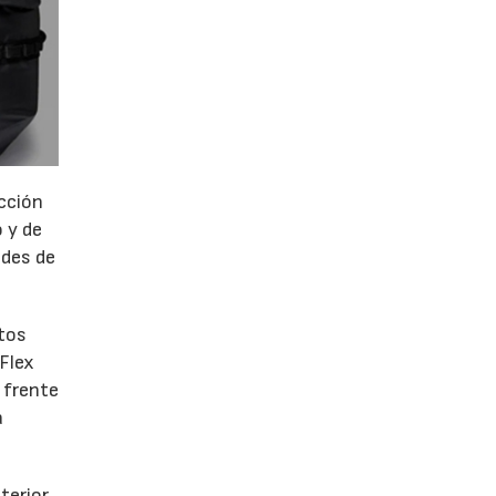
ección
 y de
ades de
ntos
 Flex
 frente
a
terior