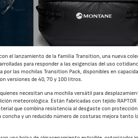
on el lanzamiento de la familia Transition, una nueva col
rrolladas para responder a las exigencias del uso cotidiano
 por las mochilas Transition Pack, disponibles en capacid
con versiones de 40, 70 y 100 litros.
 quienes necesitan una mochila versátil para desplazamie
ndición meteorológica. Están fabricadas con tejido RAPTOR
material que combina resistencia al desgaste con protección
po concha y un reducido número de costuras mejora tanto l
oran una bolsa de almacenamiento extraíble, organizador in