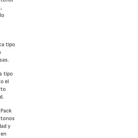
,
lo
ca tipo
a
sas.
s tipo
o el
ato
d.
 Pack
e tonos
dad y
 en