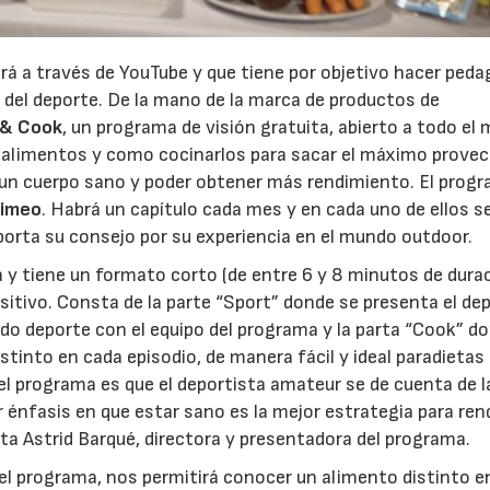
rá a través de YouTube y que tiene por objetivo hacer peda
 del deporte. De la mano de la marca de productos de
 & Cook
, un programa de visión gratuita, abierto a todo el
s alimentos y como cocinarlos para sacar el máximo prove
 un cuerpo sano y poder obtener más rendimiento. El prog
imeo
. Habrá un capítulo cada mes y en cada uno de ellos s
aporta su consejo por su experiencia en el mundo outdoor.
y tiene un formato corto (de entre 6 y 8 minutos de dura
sitivo. Consta de la parte “Sport” donde se presenta el de
do deporte con el equipo del programa y la parta “Cook” d
stinto en cada episodio, de manera fácil y ideal paradietas
del programa es que el deportista amateur se de cuenta de l
énfasis en que estar sano es la mejor estrategia para rend
a Astrid Barqué, directora y presentadora del programa.
 del programa, nos permitirá conocer un alimento distinto e