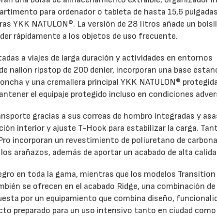
partimento para ordenador o tableta de hasta 15,6 pulgadas
ras YKK NATULON®. La versión de 28 litros añade un bolsil
der rápidamente a los objetos de uso frecuente.
ntadas a viajes de larga duración y actividades en entornos
e nailon ripstop de 200 denier, incorporan una base estan
o concha y una cremallera principal YKK NATULON® protegid
antener el equipaje protegido incluso en condiciones adver
ansporte gracias a sus correas de hombro integradas y asa
ón interior y ajuste T-Hook para estabilizar la carga. Tant
Pro incorporan un revestimiento de poliuretano de carbon
y los arañazos, además de aportar un acabado de alta calida
negro en toda la gama, mientras que los modelos Transition
 también se ofrecen en el acabado Ridge, una combinación d
uesta por un equipamiento que combina diseño, funcionali
ucto preparado para un uso intensivo tanto en ciudad como