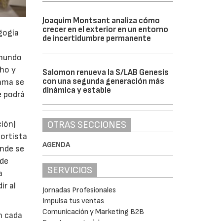
Joaquim Montsant analiza cómo
crecer en el exterior en un entorno
gogía
de incertidumbre permanente
 mundo
cho y
Salomon renueva la S/LAB Genesis
con una segunda generación más
rama se
dinámica y estable
e podrá
OTRAS SECCIONES
ción)
portista
AGENDA
onde se
 de
SERVICIOS
a
ir al
Jornadas Profesionales
Impulsa tus ventas
Comunicación y Marketing B2B
n cada