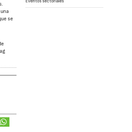
Eventos sectoriales
s.
 una
que se
de
tag