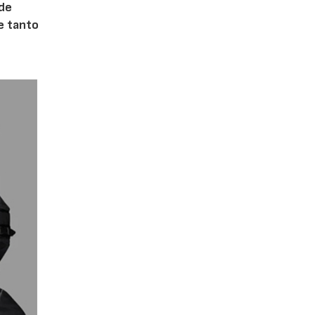
 de
te tanto