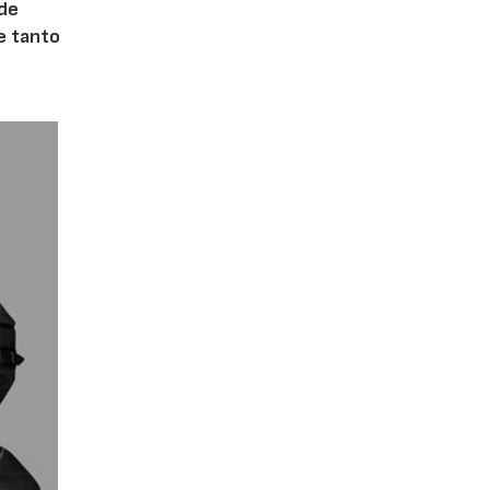
 de
te tanto