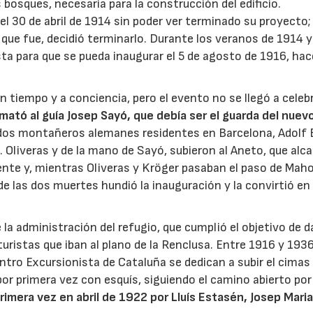
 bosques, necesaria para la construcción del edificio.
l 30 de abril de 1914 sin poder ver terminado su proyecto; 
que fue, decidió terminarlo. Durante los veranos de 1914 
ista para que se pueda inaugurar el 5 de agosto de 1916, hac
n tiempo y a conciencia, pero el evento no se llegó a celeb
mató al guía Josep Sayó, que debía ser el guarda del nuev
6 dos montañeros alemanes residentes en Barcelona, ​​Adolf 
. Oliveras y de la mano de Sayó, subieron al Aneto, que alc
pente y, mientras Oliveras y Kröger pasaban el paso de Mah
de las dos muertes hundió la inauguración y la convirtió en
la administración del refugio, que cumplió el objetivo de d
turistas que iban al plano de la Renclusa. Entre 1916 y 193
ntro Excursionista de Cataluña se dedican a subir el cima
y por primera vez con esquís, siguiendo el camino abierto por
rimera vez en abril de 1922 por Lluís Estasén, Josep Maria