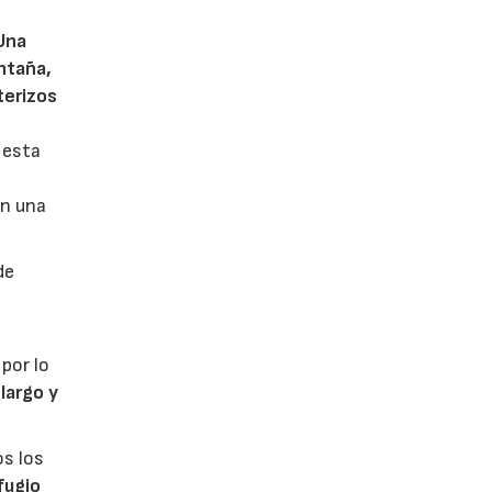
Una
ntaña,
terizos
 esta
én una
de
 por lo
largo y
os los
fugio