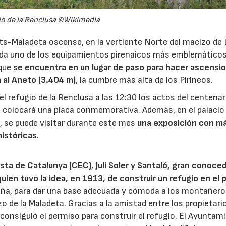
o de la Renclusa ©Wikimedia
ets-Maladeta oscense, en la vertiente Norte del macizo de 
uda uno de los equipamientos pirenaicos más emblemáticos
rque
se encuentra en un lugar de paso para hacer ascensi
 al Aneto (3.404 m)
, la cumbre más alta de los Pirineos.
l refugio de la Renclusa a las 12:30 los actos del centenar
se colocará una placa conmemorativa. Además, en el palacio
, se puede visitar durante este mes
una exposición con m
históricas
.
sta de Catalunya (CEC)
,
Juli Soler y Santaló, gran conoce
 quien tuvo la idea, en 1913, de construir un refugio en el 
aña, para dar una base adecuada y cómoda a los montañero
zo de la Maladeta. Gracias a la amistad entre los propietari
 consiguió el permiso para construir el refugio. El Ayuntam