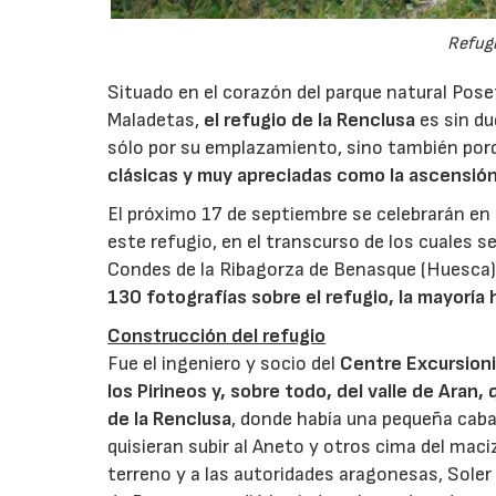
Refugi
Situado en el corazón del parque natural Pos
Maladetas,
el refugio de la Renclusa
es sin d
sólo por su emplazamiento, sino también po
clásicas y muy apreciadas como la ascensión
El próximo 17 de septiembre se celebrarán en e
este refugio, en el transcurso de los cuales 
Condes de la Ribagorza de Benasque (Huesca)
130 fotografías sobre el refugio, la mayoría 
Construcción del refugio
Fue el ingeniero y socio del
Centre Excursioni
los Pirineos y, sobre todo, del valle de Aran,
de la Renclusa
, donde había una pequeña cab
quisieran subir al Aneto y otros cima del maci
terreno y a las autoridades aragonesas, Soler