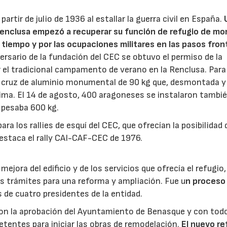
artir de julio de 1936 al estallar la guerra civil en España.
a Renclusa empezó a recuperar su función de refugio de mo
l tiempo y por las ocupaciones militares en las pasos fron
ersario de la fundación del CEC se obtuvo el permiso de la
el tradicional campamento de verano en la Renclusa. Para
na cruz de aluminio monumental de 90 kg que, desmontada y
cima. El 14 de agosto, 400 aragoneses se instalaron tambi
e pesaba 600 kg.
a los rallies de esquí del CEC, que ofrecían la posibilidad 
destaca el rally CAI-CAF-CEC de 1976.
ejora del edificio y de los servicios que ofrecía el refugio,
 los trámites para una reforma y ampliación. Fue u
n proceso 
 de cuatro presidentes de la entidad.
con la aprobación del Ayuntamiento de Benasque y con tod
tentes para iniciar las obras de remodelación.
El nuevo re