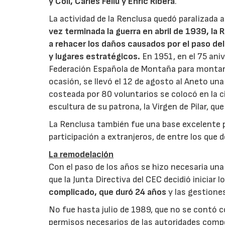
y Coll, Carles Feliu y Enric Ribera
.
La actividad de la Renclusa quedó paralizada a p
vez terminada la guerra en abril de 1939, l
a rehacer los daños causados ​​por el paso de
y lugares estratégicos.
En 1951, en el 75 aniv
Federación Española de Montaña para montar 
ocasión, se llevó el 12 de agosto al Aneto u
costeada por 80 voluntarios se colocó en la 
escultura de su patrona, la Virgen de Pilar, qu
La Renclusa también fue una base excelente par
participación a extranjeros, de entre los que 
La remodelación
Con el paso de los años se hizo necesaria una m
que la Junta Directiva del CEC decidió iniciar
complicado, que duró 24 años
y las gestiones
No fue hasta julio de 1989, que no se contó 
permisos necesarios de las autoridades compe