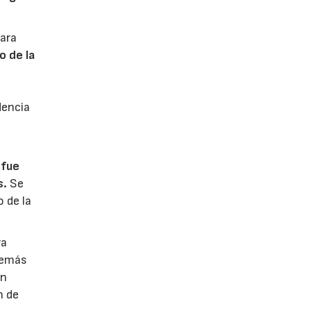
para
o de la
e
idencia
 fue
s.
Se
o de la
ra
además
un
n de