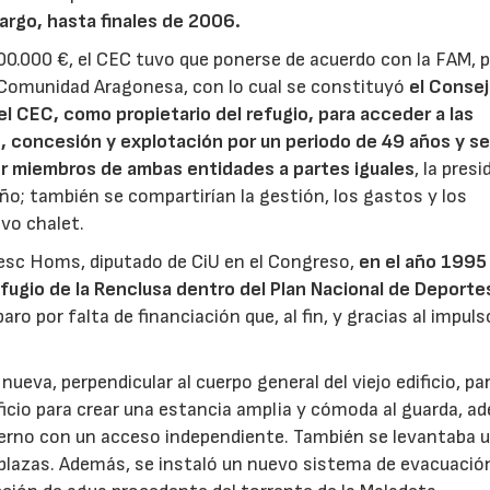
bargo, hasta finales de 2006.
00.000 €, el CEC tuvo que ponerse de acuerdo con la FAM, 
 la Comunidad Aragonesa, con lo cual se constituyó
el Consej
l CEC, como propietario del refugio, para acceder a las
d, concesión y explotación por un periodo de 49 años y s
or miembros de ambas entidades a partes iguales
, la pres
año; también se compartirían la gestión, los gastos y los
evo chalet.
cesc Homs, diputado de CiU en el Congreso,
en el año 1995
fugio de la Renclusa dentro del Plan Nacional de Deporte
aro por falta de financiación que, al fin, y gracias al impuls
ueva, perpendicular al cuerpo general del viejo edificio, pa
ificio para crear una estancia amplia y cómoda al guarda, 
vierno con un acceso independiente. También se levantaba 
 plazas. Además, se instaló un nuevo sistema de evacuació