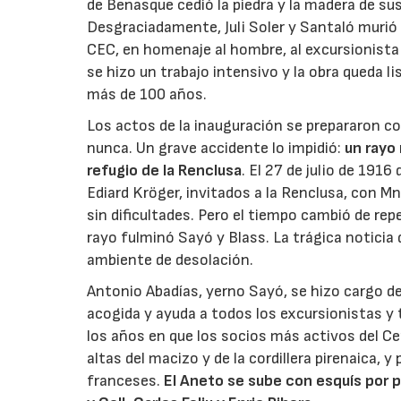
de Benasque cedió la piedra y la madera de sus
Desgraciadamente, Juli Soler y Santaló murió e
CEC, en homenaje al hombre, al excursionista 
se hizo un trabajo intensivo y la obra queda l
más de 100 años.
Los actos de la inauguración se prepararon co
nunca. Un grave accidente lo impidió:
un rayo 
refugio de la Renclusa
. El 27 de julio de 191
Ediard Kröger, invitados a la Renclusa, con Mn
sin dificultades. Pero el tiempo cambió de re
rayo fulminó Sayó y Blass. La trágica noticia 
ambiente de desolación.
Antonio Abadías, yerno Sayó, se hizo cargo de 
acogida y ayuda a todos los excursionistas y 
los años en que los socios más activos del Ce
altas del macizo y de la cordillera pirenaica, 
franceses.
El Aneto se sube con esquís por p