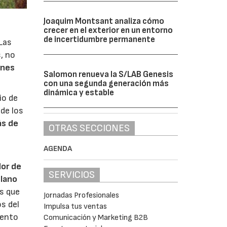
Joaquim Montsant analiza cómo
crecer en el exterior en un entorno
de incertidumbre permanente
Las
, no
ones
Salomon renueva la S/LAB Genesis
con una segunda generación más
dinámica y estable
io de
 de los
ás de
OTRAS SECCIONES
AGENDA
dor de
SERVICIOS
plano
s que
Jornadas Profesionales
os del
Impulsa tus ventas
iento
Comunicación y Marketing B2B