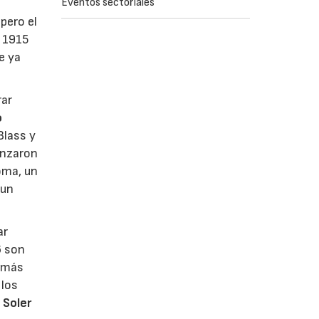
Eventos sectoriales
pero el
y 1915
e ya
rar
o
Blass y
anzaron
oma, un
 un
ar
6 son
s más
 los
 Soler