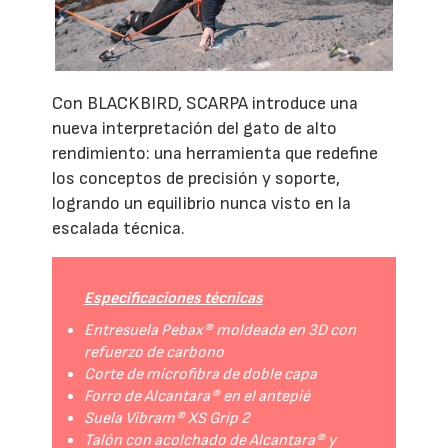
Con BLACKBIRD, SCARPA introduce una
nueva interpretación del gato de alto
rendimiento: una herramienta que redefine
los conceptos de precisión y soporte,
logrando un equilibrio nunca visto en la
escalada técnica.
Especificaciones técnicas
Entresuela Pebax® moldeada en 3D con
refuerzo de carbono
Corte de microfibra de doble capa
Forro de Alcantara® en el antepié
Suela Vibram® XS Grip 2
Talón con acolchado de Alcantara® y