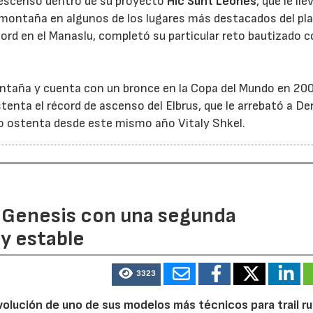
-descenso dentro de su proyecto
Hic Sunt Leones
, que le lle
 montaña en algunos de los lugares más destacados del pl
cord en el Manaslu, completó su particular reto bautizado
ontaña y cuenta con un bronce en la Copa del Mundo en 20
tenta el récord de ascenso del Elbrus, que le arrebató a De
lo ostenta desde este mismo año Vitaly Shkel.
 Genesis con una segunda
y estable
3323
volución de uno de sus modelos más técnicos para trail r