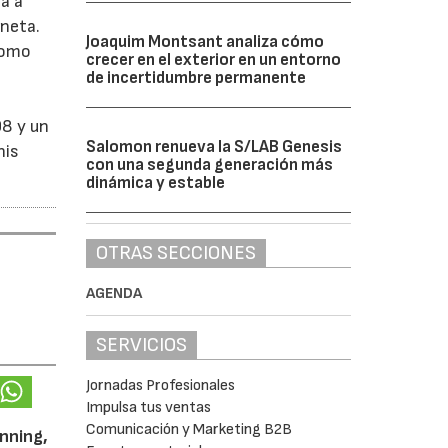
va a
aneta.
Joaquim Montsant analiza cómo
 como
crecer en el exterior en un entorno
de incertidumbre permanente
08 y un
Salomon renueva la S/LAB Genesis
nis
con una segunda generación más
dinámica y estable
OTRAS SECCIONES
AGENDA
SERVICIOS
Jornadas Profesionales
Impulsa tus ventas
Comunicación y Marketing B2B
unning,