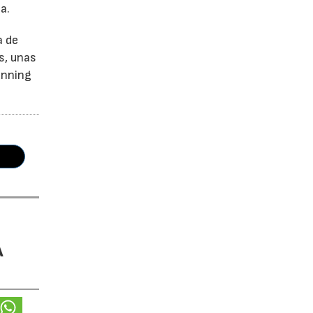
a.
a de
s, unas
unning
A