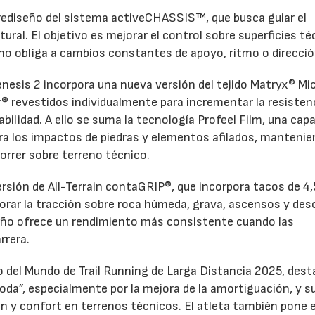
 rediseño del sistema activeCHASSIS™, que busca guiar el
tural. El objetivo es mejorar el control sobre superficies t
eno obliga a cambios constantes de apoyo, ritmo o direcció
enesis 2 incorpora una nueva versión del tejido Matryx® Mic
r® revestidos individualmente para incrementar la resistenc
rabilidad. A ello se suma la tecnología Profeel Film, una cap
tra los impactos de piedras y elementos afilados, mantenie
orrer sobre terreno técnico.
rsión de All-Terrain contaGRIP®, que incorpora tacos de 4,
orar la tracción sobre roca húmeda, grava, ascensos y de
eño ofrece un rendimiento más consistente cuando las
rrera.
del Mundo de Trail Running de Larga Distancia 2025, dest
oda”, especialmente por la mejora de la amortiguación, y s
ón y confort en terrenos técnicos. El atleta también pone 