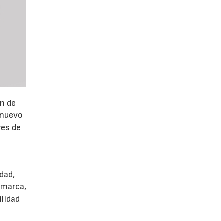
ón de
 nuevo
res de
dad,
 marca,
ilidad