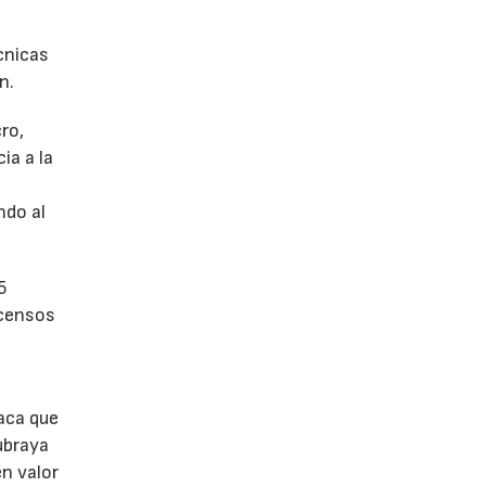
écnicas
n.
ro,
ia a la
a
ndo al
5
scensos
aca que
ubraya
en valor