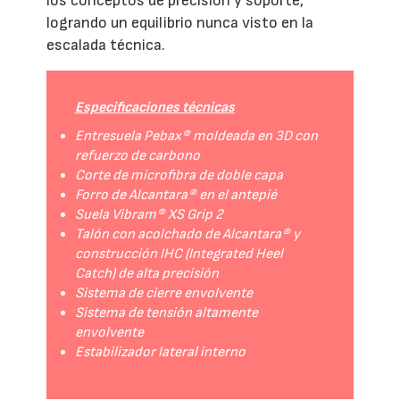
los conceptos de precisión y soporte,
logrando un equilibrio nunca visto en la
escalada técnica.
Especificaciones técnicas
Entresuela Pebax® moldeada en 3D con
refuerzo de carbono
Corte de microfibra de doble capa
Forro de Alcantara® en el antepié
Suela Vibram® XS Grip 2
Talón con acolchado de Alcantara® y
construcción IHC (Integrated Heel
Catch) de alta precisión
Sistema de cierre envolvente
Sistema de tensión altamente
envolvente
Estabilizador lateral interno