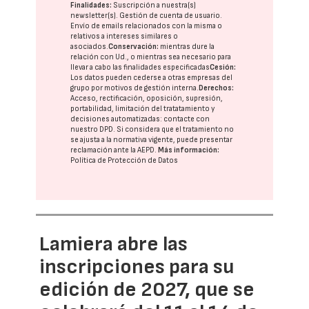
Finalidades:
Suscripción a nuestra(s)
newsletter(s). Gestión de cuenta de usuario.
Envío de emails relacionados con la misma o
relativos a intereses similares o
asociados.
Conservación:
mientras dure la
relación con Ud., o mientras sea necesario para
llevar a cabo las finalidades especificadas
Cesión:
Los datos pueden cederse a otras
empresas del
grupo
por motivos de gestión interna.
Derechos:
Acceso, rectificación, oposición, supresión,
portabilidad, limitación del tratatamiento y
decisiones automatizadas:
contacte con
nuestro DPD
. Si considera que el tratamiento no
se ajusta a la normativa vigente, puede presentar
reclamación ante la
AEPD
.
Más información:
Política de Protección de Datos
Lamiera abre las
inscripciones para su
edición de 2027, que se