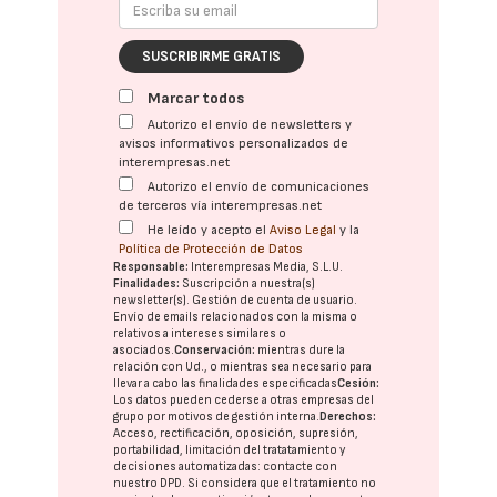
SUSCRIBIRME GRATIS
Marcar todos
Autorizo el envío de newsletters y
avisos informativos personalizados de
interempresas.net
Autorizo el envío de comunicaciones
de terceros vía interempresas.net
He leído y acepto el
Aviso Legal
y la
Política de Protección de Datos
Responsable:
Interempresas Media, S.L.U.
Finalidades:
Suscripción a nuestra(s)
newsletter(s). Gestión de cuenta de usuario.
Envío de emails relacionados con la misma o
relativos a intereses similares o
asociados.
Conservación:
mientras dure la
relación con Ud., o mientras sea necesario para
llevar a cabo las finalidades especificadas
Cesión:
Los datos pueden cederse a otras
empresas del
grupo
por motivos de gestión interna.
Derechos:
Acceso, rectificación, oposición, supresión,
portabilidad, limitación del tratatamiento y
decisiones automatizadas:
contacte con
nuestro DPD
. Si considera que el tratamiento no