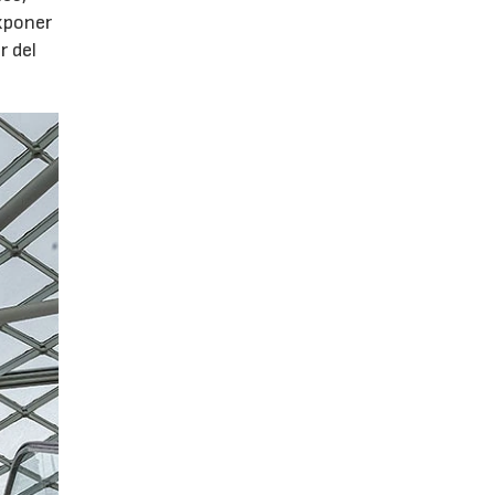
xponer
r del