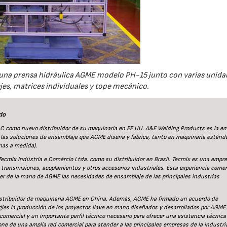
una prensa hidráulica AGME modelo PH-15 junto con varias unida
ejes, matrices individuales y tope mecánico.
do
 como nuevo distribuidor de su maquinaria en EE UU. A&E Welding Products es la e
 las soluciones de ensamblaje que AGME diseña y fabrica, tanto en maquinaria estánd
nas a medida).
 Tecmix Indústria e Comércio Ltda. como su distribuidor en Brasil. Tecmix es una empr
, transmisiones, acoplamientos y otros accesorios industriales. Esta experiencia comer
er de la mano de AGME las necesidades de ensamblaje de las principales industrias
stribuidor de maquinaria AGME en China. Además, AGME ha firmado un acuerdo de
gies la producción de los proyectos llave en mano diseñados y desarrollados por AGME.
ercial y un importante perfil técnico necesario para ofrecer una asistencia técnica 
one de una amplia red comercial para atender a las principales empresas de la industri