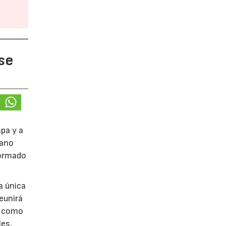
 se
apa y a
lano
formado
a única
eunirá
sí como
les,