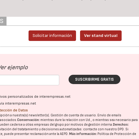
AS
Solicitar información
Ver stand virtual
Ver ejemplo
SUSCRIBIRME GRATIS
ativos personalizados de interempresas.net
vía interempresas.net
otección de Datos
pción a nuestra(s) newsletter(s). Gestión de cuenta de usuario. Envío de emails
o asociados.
Conservación:
mientras dure la relación con Ud., o mientras sea necesario para
ueden cederse a otras
empresas del grupo
por motivos de gestión interna.
Derechos:
imitación del tratatamiento y decisiones automatizadas:
contacte con nuestro DPD
. Si
nte, puede presentar reclamación ante la
AEPD
.
Más información:
Política de Protección de