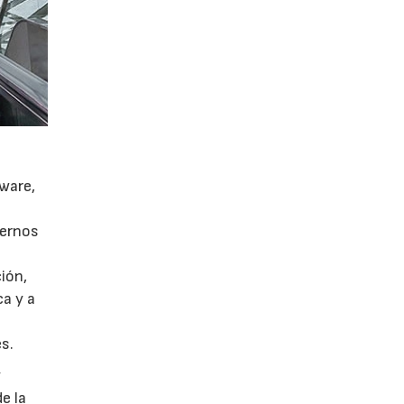
tware,
pernos
ión,
ca y a
s.
y
e la