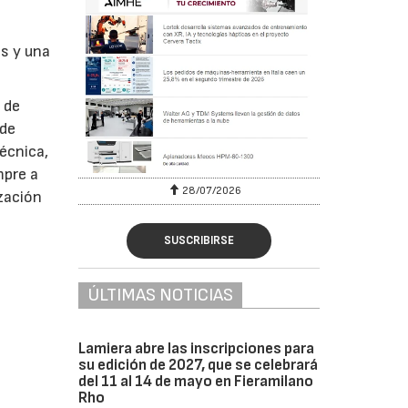
as y una
 de
 de
técnica,
mpre a
28/07/2026
zación
SUSCRIBIRSE
ÚLTIMAS NOTICIAS
Lamiera abre las inscripciones para
su edición de 2027, que se celebrará
del 11 al 14 de mayo en Fieramilano
Rho