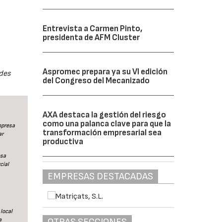
Entrevista a Carmen Pinto,
presidenta de AFM Cluster
Aspromec prepara ya su VI edición
des
del Congreso del Mecanizado
AXA destaca la gestión del riesgo
como una palanca clave para que la
mpresa
transformación empresarial sea
ar
productiva
esa
cial
EMPRESAS DESTACADAS
local
a
OTRAS SECCIONES