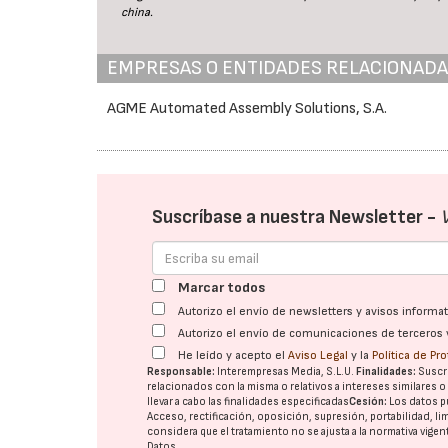
china.
EMPRESAS O ENTIDADES RELACIONAD
AGME Automated Assembly Solutions, S.A.
Suscríbase a nuestra Newsletter -
Marcar todos
Autorizo el envío de newsletters y avisos inform
Autorizo el envío de comunicaciones de terceros 
He leído y acepto el
Aviso Legal
y la
Política de Pr
Responsable:
Interempresas Media, S.L.U.
Finalidades:
Suscri
relacionados con la misma o relativos a intereses similares 
llevar a cabo las finalidades especificadas
Cesión:
Los datos p
Acceso, rectificación, oposición, supresión, portabilidad, l
considera que el tratamiento no se ajusta a la normativa vige
Datos