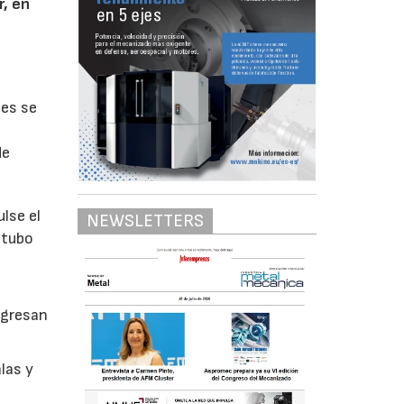
r, en
tes se
de
ulse el
NEWSLETTERS
 tubo
egresan
las y