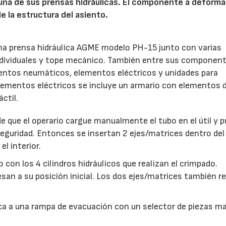
na de sus prensas hidráulicas. El componente a deforma
e la estructura del asiento.
na prensa hidráulica AGME modelo PH-15 junto con varias
individuales y tope mecánico. También entre sus componen
ementos neumáticos, elementos eléctricos y unidades para
lementos eléctricos se incluye un armario con elementos 
ctil.
de que el operario cargue manualmente el tubo en el útil y p
seguridad. Entonces se insertan 2 ejes/matrices dentro del
l interior.
con los 4 cilindros hidráulicos que realizan el crimpado.
esan a su posición inicial. Los dos ejes/matrices también r
a a una rampa de evacuación con un selector de piezas ma