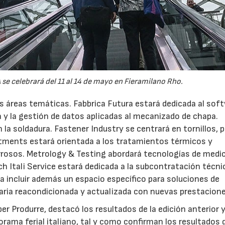
se celebrará del 11 al 14 de mayo en Fieramilano Rho.
s áreas temáticas. Fabbrica Futura estará dedicada al sof
a y la gestión de datos aplicadas al mecanizado de chapa.
 la soldadura. Fastener Industry se centrará en tornillos, 
atments estará orientada a los tratamientos térmicos y
errosos. Metrology & Testing abordará tecnologías de medic
h Itali Service estará dedicada a la subcontratación técni
rá a incluir además un espacio específico para soluciones de
aria reacondicionada y actualizada con nuevas prestacione
r Produrre, destacó los resultados de la edición anterior 
rama ferial italiano, tal y como confirman los resultados d