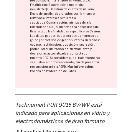
Responsable:
Interempresas Media, S.L.U.
Finalidades:
Suscripción a nuestra(s)
newsletter(s). Gestión de cuenta de usuario.
Envío de emails relacionados con la misma o
relativos a intereses similares o
asociados.
Conservación:
mientras dure la
relación con Ud., o mientras sea necesario para
llevar a cabo las finalidades especificadas
Cesión:
Los datos pueden cederse a otras
empresas del
grupo
por motivos de gestión interna.
Derechos:
Acceso, rectificación, oposición, supresión,
portabilidad, limitación del tratatamiento y
decisiones automatizadas:
contacte con
nuestro DPD
. Si considera que el tratamiento no
se ajusta a la normativa vigente, puede presentar
reclamación ante la
AEPD
.
Más información:
Política de Protección de Datos
Technomelt PUR 9015 BV/WV está
indicado para aplicaciones en vidrio y
electrodomésticos de gran formato