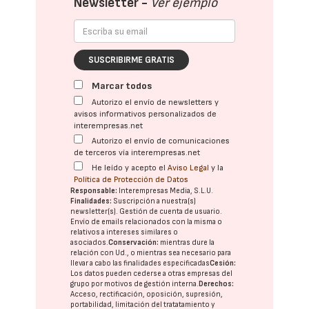
Newsletter -
Ver ejemplo
SUSCRIBIRME GRATIS
Marcar todos
Autorizo el envío de newsletters y
avisos informativos personalizados de
interempresas.net
Autorizo el envío de comunicaciones
de terceros vía interempresas.net
He leído y acepto el
Aviso Legal
y la
Política de Protección de Datos
Responsable:
Interempresas Media, S.L.U.
Finalidades:
Suscripción a nuestra(s)
newsletter(s). Gestión de cuenta de usuario.
Envío de emails relacionados con la misma o
relativos a intereses similares o
asociados.
Conservación:
mientras dure la
relación con Ud., o mientras sea necesario para
llevar a cabo las finalidades especificadas
Cesión:
Los datos pueden cederse a otras
empresas del
grupo
por motivos de gestión interna.
Derechos:
Acceso, rectificación, oposición, supresión,
portabilidad, limitación del tratatamiento y