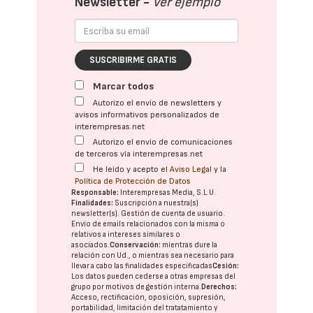
Newsletter -
Ver ejemplo
SUSCRIBIRME GRATIS
Marcar todos
Autorizo el envío de newsletters y
avisos informativos personalizados de
interempresas.net
Autorizo el envío de comunicaciones
de terceros vía interempresas.net
He leído y acepto el
Aviso Legal
y la
Política de Protección de Datos
Responsable:
Interempresas Media, S.L.U.
Finalidades:
Suscripción a nuestra(s)
newsletter(s). Gestión de cuenta de usuario.
Envío de emails relacionados con la misma o
relativos a intereses similares o
asociados.
Conservación:
mientras dure la
relación con Ud., o mientras sea necesario para
llevar a cabo las finalidades especificadas
Cesión:
Los datos pueden cederse a otras
empresas del
grupo
por motivos de gestión interna.
Derechos:
Acceso, rectificación, oposición, supresión,
portabilidad, limitación del tratatamiento y