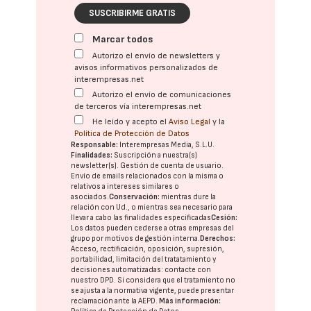
SUSCRIBIRME GRATIS
Marcar todos
Autorizo el envío de newsletters y
avisos informativos personalizados de
interempresas.net
Autorizo el envío de comunicaciones
de terceros vía interempresas.net
He leído y acepto el
Aviso Legal
y la
Política de Protección de Datos
Responsable:
Interempresas Media, S.L.U.
Finalidades:
Suscripción a nuestra(s)
newsletter(s). Gestión de cuenta de usuario.
Envío de emails relacionados con la misma o
relativos a intereses similares o
asociados.
Conservación:
mientras dure la
relación con Ud., o mientras sea necesario para
llevar a cabo las finalidades especificadas
Cesión:
Los datos pueden cederse a otras
empresas del
grupo
por motivos de gestión interna.
Derechos:
Acceso, rectificación, oposición, supresión,
portabilidad, limitación del tratatamiento y
decisiones automatizadas:
contacte con
nuestro DPD
. Si considera que el tratamiento no
se ajusta a la normativa vigente, puede presentar
reclamación ante la
AEPD
.
Más información: