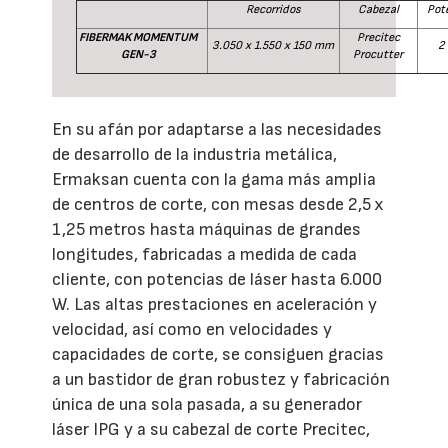
Recorridos
Cabezal
Pot
FIBERMAK MOMENTUM
Precitec
3.050 x 1.550 x 150 mm
2
GEN-3
Procutter
En su afán por adaptarse a las necesidades
de desarrollo de la industria metálica,
Ermaksan cuenta con la gama más amplia
de centros de corte, con mesas desde 2,5 x
1,25 metros hasta máquinas de grandes
longitudes, fabricadas a medida de cada
cliente, con potencias de láser hasta 6.000
W. Las altas prestaciones en aceleración y
velocidad, así como en velocidades y
capacidades de corte, se consiguen gracias
a un bastidor de gran robustez y fabricación
única de una sola pasada, a su generador
láser IPG y a su cabezal de corte Precitec,