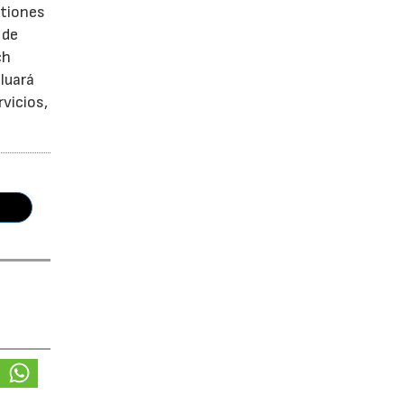
stiones
 de
ch
luará
vicios,