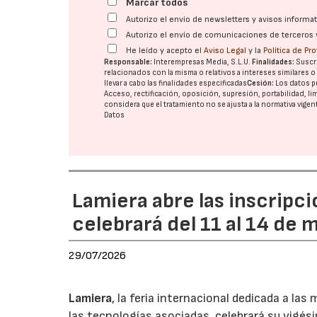
Marcar todos
Autorizo el envío de newsletters y avisos inform
Autorizo el envío de comunicaciones de terceros 
He leído y acepto el
Aviso Legal
y la
Política de Pr
Responsable:
Interempresas Media, S.L.U.
Finalidades:
Suscri
relacionados con la misma o relativos a intereses similares 
llevar a cabo las finalidades especificadas
Cesión:
Los datos p
Acceso, rectificación, oposición, supresión, portabilidad, l
considera que el tratamiento no se ajusta a la normativa vige
Datos
Lamiera abre las inscripci
celebrará del 11 al 14 de
29/07/2026
Lamiera
, la feria internacional dedicada a la
las tecnologías asociadas, celebrará su vigés