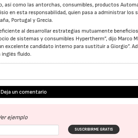
co, así como las antorchas, consumibles, productos Autom
sio en esta responsabilidad, quien pasa a administrar los 
aña, Portugal y Grecia.
 eficiente al desarrollar estrategias mutuamente beneficio
gocio de sistemas y consumibles Hypertherm”, dijo Marco M
 excelente candidato interno para sustituir a Giorgio”. 
inglés fluido.
28/07/2026
30/07/2026
Deja un comentario
Ver ejemplo
SUSCRIBIRME GRATIS