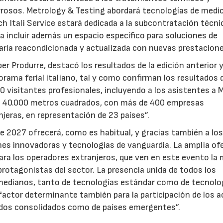
errosos. Metrology & Testing abordará tecnologías de medic
h Itali Service estará dedicada a la subcontratación técni
rá a incluir además un espacio específico para soluciones de
aria reacondicionada y actualizada con nuevas prestacione
r Produrre, destacó los resultados de la edición anterior 
rama ferial italiano, tal y como confirman los resultados d
000 visitantes profesionales, incluyendo a los asistentes a 
 de 40.000 metros cuadrados, con más de 400 empresas
njeras, en representación de 23 países”.
de 2027 ofrecerá, como es habitual, y gracias también a los
nes innovadoras y tecnologías de vanguardia. La amplia of
ara los operadores extranjeros, que ven en este evento la 
protagonistas del sector. La presencia unida de todos los
medianos, tanto de tecnologías estándar como de tecnolo
actor determinante también para la participación de los a
ados consolidados como de países emergentes”.