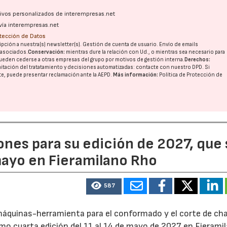
ativos personalizados de interempresas.net
vía interempresas.net
otección de Datos
pción a nuestra(s) newsletter(s). Gestión de cuenta de usuario. Envío de emails
o asociados.
Conservación:
mientras dure la relación con Ud., o mientras sea necesario para
ueden cederse a otras
empresas del grupo
por motivos de gestión interna.
Derechos:
imitación del tratatamiento y decisiones automatizadas:
contacte con nuestro DPD
. Si
nte, puede presentar reclamación ante la
AEPD
.
Más información:
Política de Protección de
ones para su edición de 2027, que
 mayo en Fieramilano Rho
587
s máquinas-herramienta para el conformado y el corte de ch
imo cuarta edición del 11 al 14 de mayo de 2027 en Fierami