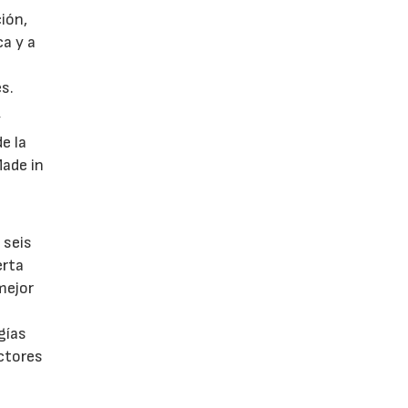
ión,
ca y a
s.
y
e la
Made in
 seis
erta
mejor
gías
ctores