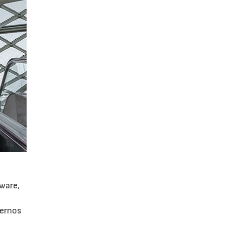
tware,
pernos