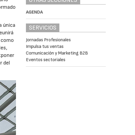
formado
AGENDA
a única
SERVICIOS
eunirá
Jornadas Profesionales
sí como
Impulsa tus ventas
les,
Comunicación y Marketing B2B
xponer
Eventos sectoriales
r del