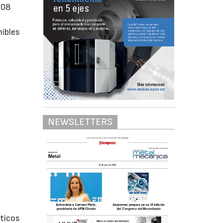
008
mibles
NEWSLETTERS
áticos