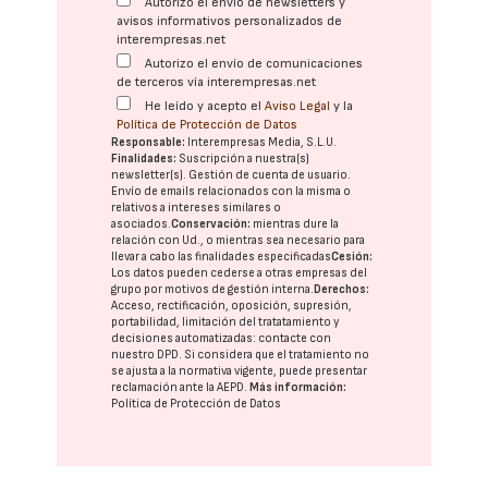
Autorizo el envío de newsletters y
avisos informativos personalizados de
interempresas.net
Autorizo el envío de comunicaciones
de terceros vía interempresas.net
He leído y acepto el
Aviso Legal
y la
Política de Protección de Datos
Responsable:
Interempresas Media, S.L.U.
Finalidades:
Suscripción a nuestra(s)
newsletter(s). Gestión de cuenta de usuario.
Envío de emails relacionados con la misma o
relativos a intereses similares o
asociados.
Conservación:
mientras dure la
relación con Ud., o mientras sea necesario para
llevar a cabo las finalidades especificadas
Cesión:
Los datos pueden cederse a otras
empresas del
grupo
por motivos de gestión interna.
Derechos:
Acceso, rectificación, oposición, supresión,
portabilidad, limitación del tratatamiento y
decisiones automatizadas:
contacte con
nuestro DPD
. Si considera que el tratamiento no
se ajusta a la normativa vigente, puede presentar
reclamación ante la
AEPD
.
Más información:
Política de Protección de Datos